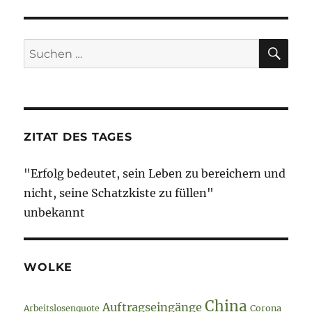
geringer
Produktivitätszuwachs
=
SU
Suche
Lohndumping?
nach:
ZITAT DES TAGES
"Erfolg bedeutet, sein Leben zu bereichern und
nicht, seine Schatzkiste zu füllen"
unbekannt
WOLKE
China
Auftragseingänge
Arbeitslosenquote
Corona