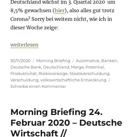
Deutschland wächst im 3. Quartal 2020 um
8,5% gewachsen (
hier
), also alles gut trotz
Corona? Sorry bei weitem nicht, wie ich in
dieser Woche zeige:
„Morning Briefing 30. November 2020 – Deutsche W
weiterlesen
Veröffentlicht
Kategorien
Schlagwörter
30/11/2020
Morning Briefing
Automotive
,
Banken
,
am
Deutsche Bank
,
Deutschland
,
Marge
,
Potential
,
Produktivität
,
Risikovorsorge
,
Staatsverschuldung
,
Verschuldung
,
volkswirtschaftliche Entwicklung
zu
Schreibe einen Kommentar
Morning
Briefing
30.
Morning Briefing 24.
November
2020
Februar 2020 – Deutsche
–
Wirtschaft //
Deutsche