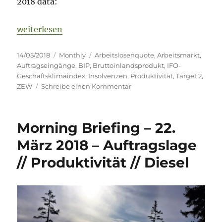
2018 data:
„The German Economy in April 2018 – plateau“
weiterlesen
Veröffentlicht
Kategorien
Schlagwörter
14/05/2018
Monthly
Arbeitslosenquote
,
Arbeitsmarkt
,
am
Auftragseingänge
,
BIP
,
Bruttoinlandsprodukt
,
IFO-
Geschäftsklimaindex
,
Insolvenzen
,
Produktivität
,
Target 2
,
zu
ZEW
Schreibe einen Kommentar
The
German
Economy
Morning Briefing – 22.
in
April
März 2018 – Auftragslage
2018
// Produktivität // Diesel
–
plateau