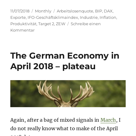
Veröffentlicht
Kategorien
Schlagwörter
11/07/2018
Monthly
Arbeitslosenquote
,
BIP
,
DAX
,
am
Exporte
,
IFO-Geschäftsklimaindex
,
Industrie
,
Inflation
,
Produktivität
,
Target 2
,
ZEW
Schreibe einen
zu
Kommentar
The
German
economy
The German Economy in
in
June
April 2018 – plateau
2018
–
mixed
picture
Again, after a bag of mixed signals in
March
, I
do not really know what to make of the April