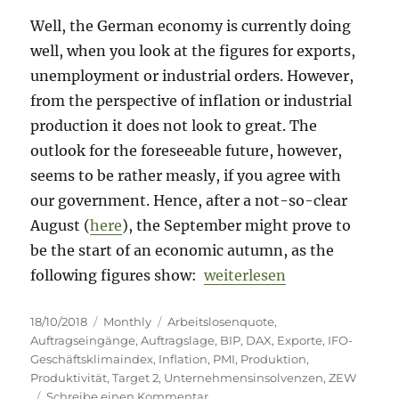
Well, the German economy is currently doing
well, when you look at the figures for exports,
unemployment or industrial orders. However,
from the perspective of inflation or industrial
production it does not look to great. The
outlook for the foreseeable future, however,
seems to be rather measly, if you agree with
our government. Hence, after a not-so-clear
August (
here
), the September might prove to
be the start of an economic autumn, as the
„The German economy in Se
following figures show:
weiterlesen
Veröffentlicht
Kategorien
Schlagwörter
18/10/2018
Monthly
Arbeitslosenquote
,
am
Auftragseingänge
,
Auftragslage
,
BIP
,
DAX
,
Exporte
,
IFO-
Geschäftsklimaindex
,
Inflation
,
PMI
,
Produktion
,
Produktivität
,
Target 2
,
Unternehmensinsolvenzen
,
ZEW
zu
Schreibe einen Kommentar