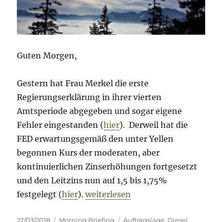
Guten Morgen,
Gestern hat Frau Merkel die erste
Regierungserklärung in ihrer vierten
Amtsperiode abgegeben und sogar eigene
Fehler eingestanden (
hier
). Derweil hat die
FED erwartungsgemäß den unter Yellen
begonnen Kurs der moderaten, aber
kontinuierlichen Zinserhöhungen fortgesetzt
und den Leitzins nun auf 1,5 bis 1,75%
„Morning Briefing – 22. März 2018 
festgelegt (
hier
).
weiterlesen
Veröffentlicht
Kategorien
Schlagwörter
22/03/2018
Morning Briefing
Auftragslage
,
Diesel
,