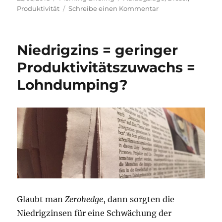
am
zu
Produktivität
Schreibe einen Kommentar
Morning
Briefing
–
Niedrigzins = geringer
22.
März
Produktivitätszuwachs =
2018
Lohndumping?
–
Auftragslage
//
Produktivität
//
Diesel
Glaubt man
Zerohedge
, dann sorgten die
Niedrigzinsen für eine Schwächung der