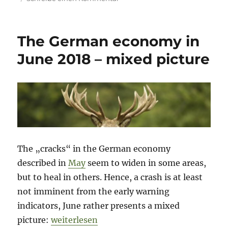
The
German
economy
The German economy in
in
September
June 2018 – mixed picture
2018
–
the
start
of
(economic)
autumn?
The „cracks“ in the German economy
described in
May
seem to widen in some areas,
but to heal in others. Hence, a crash is at least
not imminent from the early warning
indicators, June rather presents a mixed
„The German economy in June 2018 – mixe
picture:
weiterlesen