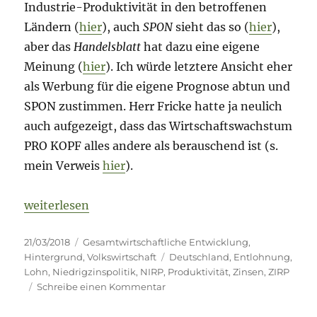
Industrie-Produktivität in den betroffenen
Ländern (
hier
), auch
SPON
sieht das so (
hier
),
aber das
Handelsblatt
hat dazu eine eigene
Meinung (
hier
). Ich würde letztere Ansicht eher
als Werbung für die eigene Prognose abtun und
SPON zustimmen. Herr Fricke hatte ja neulich
auch aufgezeigt, dass das Wirtschaftswachstum
PRO KOPF alles andere als berauschend ist (s.
mein Verweis
hier
).
„Niedrigzins = geringer Produktivitätszuwachs = 
weiterlesen
Veröffentlicht
Kategorien
21/03/2018
Gesamtwirtschaftliche Entwicklung
,
am
Schlagwörter
Hintergrund
,
Volkswirtschaft
Deutschland
,
Entlohnung
,
Lohn
,
Niedrigzinspolitik
,
NIRP
,
Produktivität
,
Zinsen
,
ZIRP
zu
Schreibe einen Kommentar
Niedrigzins
=