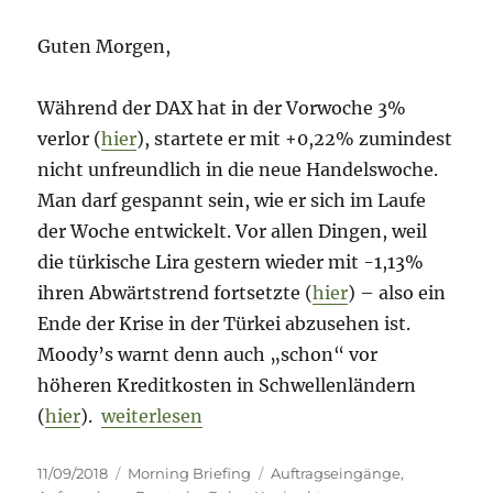
Guten Morgen,
Während der DAX hat in der Vorwoche 3%
verlor (
hier
), startete er mit +0,22% zumindest
nicht unfreundlich in die neue Handelswoche.
Man darf gespannt sein, wie er sich im Laufe
der Woche entwickelt. Vor allen Dingen, weil
die türkische Lira gestern wieder mit -1,13%
ihren Abwärtstrend fortsetzte (
hier
) – also ein
Ende der Krise in der Türkei abzusehen ist.
Moody’s warnt denn auch „schon“ vor
höheren Kreditkosten in Schwellenländern
„Morning Briefing – 11. September 2018 – K
(
hier
).
weiterlesen
Veröffentlicht
Kategorien
Schlagwörter
11/09/2018
Morning Briefing
Auftragseingänge
,