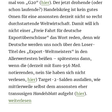
mal von „G20“ (
hier
). Der jetzt drohende (oder
schon laufende?) Handelskrieg ist kein gutes
Omen für eine ansonsten derzeit nicht so recht
durchstartende Weltwirtschaft. Damit will ich
nicht einer „Freie Fahrt für deutsche
Exportüberschüsse“ das Wort reden, denn wir
Deutsche werden uns noch über den Loser-
Titel des „Export-Weltmeisters“ in den
Allerwertesten beißen – spätestens dann,
wenn die (derzeit mit Euro 956 Mrd.
notierenden, nein Sie haben sich nicht
verlesen,
hier
) Target-2-Salden ausfallen, wie
mittlerweile selbst dem ansonsten eher
transusigen
Handelsblatt
aufgeht (
hier
).
„Morning Briefing – 8. Juni 2018 – Argentinien // 
weiterlesen