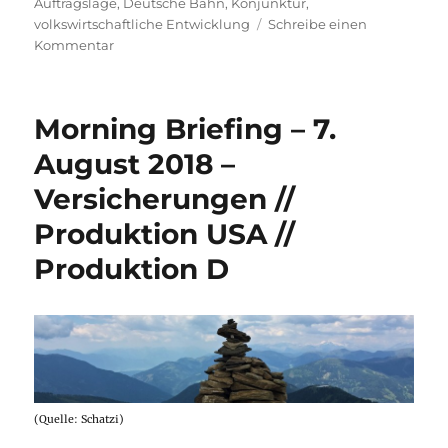
am
Auftragslage
,
Deutsche Bahn
,
Konjunktur
,
volkswirtschaftliche Entwicklung
Schreibe einen
zu
Kommentar
Morning
Briefing
–
Morning Briefing – 7.
11.
September
August 2018 –
2018
Versicherungen //
–
Konjunktur
Produktion USA //
//
Auftragslage
Produktion D
//
Deutsche
Bahn
(Quelle: Schatzi)