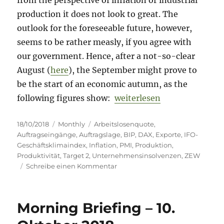
production it does not look to great. The
outlook for the foreseeable future, however,
seems to be rather measly, if you agree with
our government. Hence, after a not-so-clear
August (
here
), the September might prove to
be the start of an economic autumn, as the
„The German economy in Se
following figures show:
weiterlesen
Veröffentlicht
Kategorien
Schlagwörter
18/10/2018
Monthly
Arbeitslosenquote
,
am
Auftragseingänge
,
Auftragslage
,
BIP
,
DAX
,
Exporte
,
IFO-
Geschäftsklimaindex
,
Inflation
,
PMI
,
Produktion
,
Produktivität
,
Target 2
,
Unternehmensinsolvenzen
,
ZEW
zu
Schreibe einen Kommentar
The
German
economy
Morning Briefing – 10.
in
September