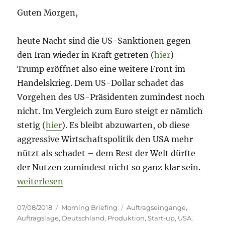
Guten Morgen,
heute Nacht sind die US-Sanktionen gegen
den Iran wieder in Kraft getreten (
hier
) –
Trump eröffnet also eine weitere Front im
Handelskrieg. Dem US-Dollar schadet das
Vorgehen des US-Präsidenten zumindest noch
nicht. Im Vergleich zum Euro steigt er nämlich
stetig (
hier
). Es bleibt abzuwarten, ob diese
aggressive Wirtschaftspolitik den USA mehr
nützt als schadet – dem Rest der Welt dürfte
der Nutzen zumindest nicht so ganz klar sein.
„Morning Briefing – 7. August 2018 – Versicherung
weiterlesen
Veröffentlicht
Kategorien
Schlagwörter
07/08/2018
Morning Briefing
Auftragseingänge
,
am
Auftragslage
,
Deutschland
,
Produktion
,
Start-up
,
USA
,