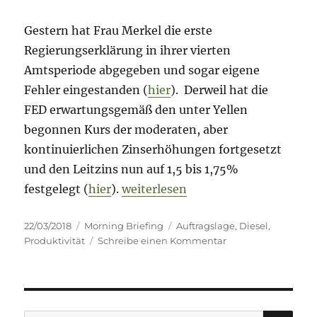
Gestern hat Frau Merkel die erste
Regierungserklärung in ihrer vierten
Amtsperiode abgegeben und sogar eigene
Fehler eingestanden (
hier
). Derweil hat die
FED erwartungsgemäß den unter Yellen
begonnen Kurs der moderaten, aber
kontinuierlichen Zinserhöhungen fortgesetzt
und den Leitzins nun auf 1,5 bis 1,75%
„Morning Briefing – 22. März 2018 
festgelegt (
hier
).
weiterlesen
Veröffentlicht
Kategorien
Schlagwörter
22/03/2018
Morning Briefing
Auftragslage
,
Diesel
,
am
zu
Produktivität
Schreibe einen Kommentar
Morning
Briefing
–
22.
März
SU