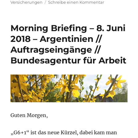
zu
Versicherungen
Schreibe einen Kommentar
Morning
Briefing
–
Morning Briefing – 8. Juni
7.
August
2018 – Argentinien //
2018
Auftragseingänge //
–
Versicherungen
Bundesagentur für Arbeit
//
Produktion
USA
//
Produktion
D
Guten Morgen,
„G6+1“ ist das neue Kürzel, dabei kam man