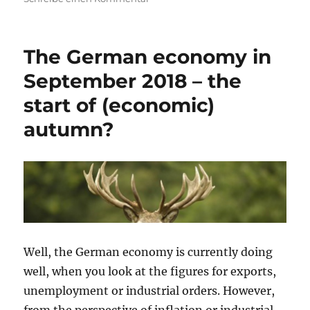
Morning
Briefing
–
The German economy in
15.
Februar
September 2018 – the
2022
start of (economic)
–
Deutschland
autumn?
–
Wirtschaft,
ach
ja,
die
gibt’s
ja
auch…
Well, the German economy is currently doing
well, when you look at the figures for exports,
unemployment or industrial orders. However,
from the perspective of inflation or industrial