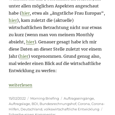
unter allen möglichen Aspekten angeschaut
habe (
hier
, etwa als „ängstliche Frau Europas“,
hier
), kam zuletzt die (aktuelle)
wirtschaftlichen Betrachtung nicht nur etwas
zu kurz (wenn man von meinem Monthly
absieht,
hier
). Genauer gesagt habe ich mir
diese Daten an dieser Stelle zuletzt vor einem
Jahr (
hier
) vorgenommen. Grund genug also,
mal wieder einen Blick auf die wirtschaftliche
Entwicklung zu werfen:
„Morning Briefing – 15. Februar 2022 – Deutschland 
weiterlesen
Veröffentlicht
Kategorien
Schlagwörter
15/02/2022
Morning Briefing
Auftragseingänge
,
am
Auftragslage
,
BDI
,
Bundesrechnungshof
,
Corona
,
Corona-
Hilfen
,
Deutschland
,
volkswirtschaftliche Entwicklung
zu
Schreibe einen Kommentar