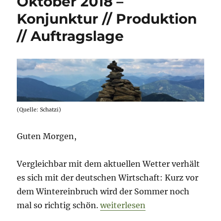
Oktober 2018 –
2018
Konjunktur // Produktion
–
the
// Auftragslage
start
of
(economic)
autumn?
(Quelle: Schatzi)
Guten Morgen,
Vergleichbar mit dem aktuellen Wetter verhält
es sich mit der deutschen Wirtschaft: Kurz vor
dem Wintereinbruch wird der Sommer noch
„Morning Briefing – 10. Oktob
mal so richtig schön.
weiterlesen