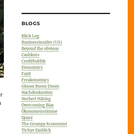
BLOGS
Blick Log
Businessinsider (US)
Beyond the obvious
Cashkurs
Creditbubble
Evonomics
Fazit
Freakonomics
Gloom Boom Doom
Nachdenkseiten
r
Norbert Häring
n
Overcoming Bias
Ökonomenstimme
Quarz
The Grumpy Economist
Tichys Einblick