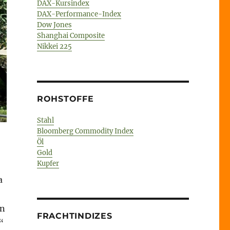
DAX-Kursindex
DAX-Performance-Index
Dow Jones
Shanghai Composite
Nikkei 225
ROHSTOFFE
Stahl
Bloomberg Commodity Index
Öl
Gold
Kupfer
a
nn
FRACHTINDIZES
“