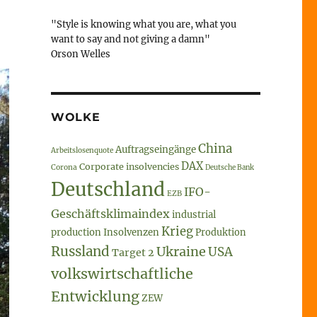
"Style is knowing what you are, what you
want to say and not giving a damn"
Orson Welles
WOLKE
China
Auftragseingänge
Arbeitslosenquote
DAX
Corporate insolvencies
Corona
Deutsche Bank
Deutschland
IFO-
EZB
Geschäftsklimaindex
industrial
Krieg
production
Insolvenzen
Produktion
Russland
Ukraine
USA
Target 2
volkswirtschaftliche
Entwicklung
ZEW