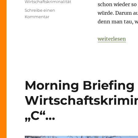
Wirtschaftskriminalität
schon wieder so 
Schreibe einen
würde. Darum au
zu
Kommentar
denn man tau, w
Morning
Briefing
–
„Morning Briefi
weiterlesen
16.
September
2021
–
Wirtschaftskriminalität
–
Morning Briefing –
Cum
Ex
und
Wirtschaftskrimin
hopp?
„C“…