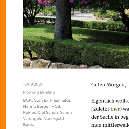
Veröffentlicht
16/09/2021
Guten Morgen,
am
Kategorien
Morning Briefing
Schlagwörter
BGH
,
Cum Ex
,
Freshfields
,
Eigentlich wollt
Hanno Berger
,
HCB
,
(zuletzt
hier
) wa
Kukies
,
Olaf Scholz
,
Scholz
,
der Sache in beg
Varengold
,
Varengold
Bank
,
man mittlerweil