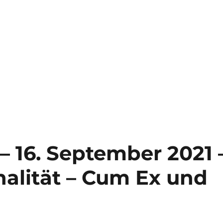
ng – 13. Januar 2022 – Cum Ex – jetzt wird’s eng…“
– 16. September 2021 
nalität – Cum Ex und