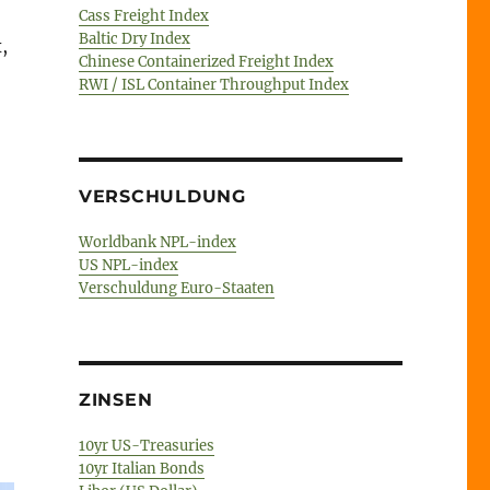
Cass Freight Index
Baltic Dry Index
,
Chinese Containerized Freight Index
RWI / ISL Container Throughput Index
um Ex und hopp?“
VERSCHULDUNG
Worldbank NPL-index
US NPL-index
Verschuldung Euro-Staaten
ZINSEN
10yr US-Treasuries
10yr Italian Bonds