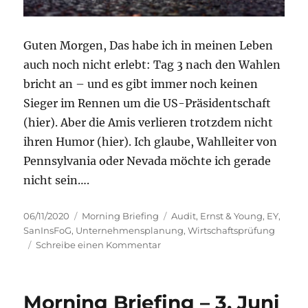
Guten Morgen, Das habe ich in meinen Leben
auch noch nicht erlebt: Tag 3 nach den Wahlen
bricht an – und es gibt immer noch keinen
Sieger im Rennen um die US-Präsidentschaft
(hier). Aber die Amis verlieren trotzdem nicht
ihren Humor (hier). Ich glaube, Wahlleiter von
Pennsylvania oder Nevada möchte ich gerade
nicht sein….
Veröffentlicht
Kategorien
Schlagwörter
06/11/2020
Morning Briefing
Audit
,
Ernst & Young
,
EY
,
am
SanInsFoG
,
Unternehmensplanung
,
Wirtschaftsprüfung
zu
Schreibe einen Kommentar
Morning
Briefing
6.
Morning Briefing – 3. Juni
November