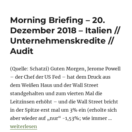
Morning
Briefing
–
Morning Briefing – 20.
19.
März
Dezember 2018 – Italien //
2019
Unternehmenskredite //
–
Steinhoff
Audit
//
Tesla
//
(Quelle: Schatzi) Guten Morgen, Jerome Powell
Audit
– der Chef der US Fed – hat dem Druck aus
dem Weißen Haus und der Wall Street
standgehalten und zum vierten Mal die
Leitzinsen erhöht – und die Wall Street bricht
in der Spitze erst mal um 3% ein (erholte sich
aber wieder auf „nur“ -1,53%; wie immer …
„Morning Briefing – 20. Dezember 2018 – Italien /
weiterlesen