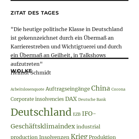
ZITAT DES TAGES
"Die heutige politische Klasse in Deutschland
ist gekennzeichnet durch ein Übermaß an
Karrierestreben und Wichtigtuerei und durch
ein Übermaß an Geilheit, in Talkshows
aufzutreten"
WOLKE
Helmut Schmidt
China
Auftragseingänge
Arbeitslosenquote
Corona
DAX
Corporate insolvencies
Deutsche Bank
Deutschland
IFO-
EZB
Geschäftsklimaindex
industrial
Krieg
production
Insolvenzen
Produktion