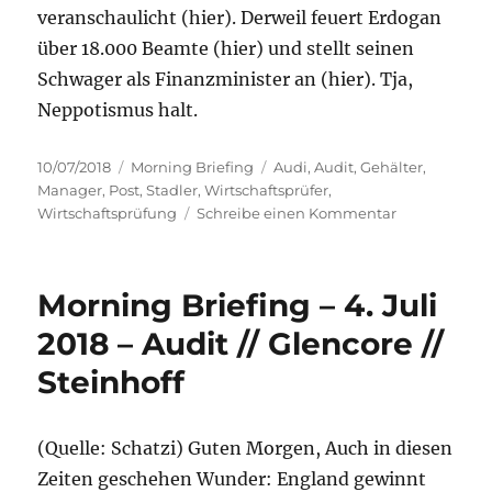
veranschaulicht (hier). Derweil feuert Erdogan
über 18.000 Beamte (hier) und stellt seinen
Schwager als Finanzminister an (hier). Tja,
Neppotismus halt.
Veröffentlicht
Kategorien
Schlagwörter
10/07/2018
Morning Briefing
Audi
,
Audit
,
Gehälter
,
am
Manager
,
Post
,
Stadler
,
Wirtschaftsprüfer
,
zu
Wirtschaftsprüfung
Schreibe einen Kommentar
Morning
Briefing
–
Morning Briefing – 4. Juli
10.
Juli
2018 – Audit // Glencore //
2018
Steinhoff
–
Audit
//
Manager-
(Quelle: Schatzi) Guten Morgen, Auch in diesen
Gehälter
Zeiten geschehen Wunder: England gewinnt
//