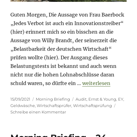
Guten Morgen, Die Aussage von Frau Baerbock
„Jedes Verbot ist auch ein Innovationstreiber“
(hier) erinnert mich so ein bisschen an die
Aussage von Willy Brandt, der seinerzeit die
„Belastbarkeit der deutschen Wirtschaft“
prüfen wollte (hier). Der Ausgang dieses
Belastungstests ist bekannt und auch wenn
nicht nur die hohen Lohnabschlüsse daran
„Morning Briefing – 1
schuld waren, so dürfte ein …
weiterlesen
Veröffentlicht
Kategorien
Schlagwörter
15/09/2021
Morning Briefing
Audit
,
Ernst & Young
,
EY
,
am
Geldwäsche
,
Wirtschaftsprüfer
,
Wirtschaftsprüfung
zu
Schreibe einen Kommentar
Morning
Briefing
–