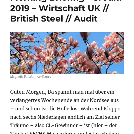
2020
2019 – Wirtschaft UK //
–
British Steel // Audit
Audit-
Special
Magnolie Potsdam April 2019
Guten Morgen, Da spannt man mal über ein
verlängertes Wochenende an der Nordsee aus
– und schon ist die Hölle los: Während Kloppo
nach sechs Niederlagen endlich am Ziel seiner
Träume – also CL-Gewinner – ist (hier – der
Typ hat SECHS Mal verloren und ist nach dem