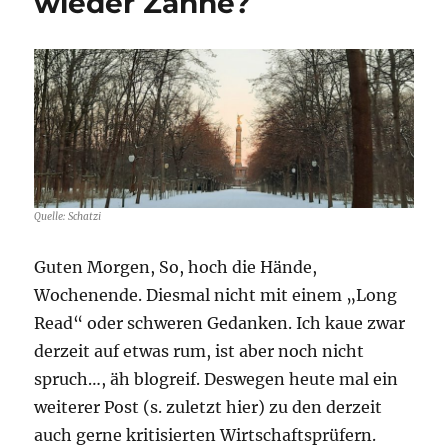
wieder Zähne?
durch
die
kalte
Küche?
Quelle: Schatzi
Guten Morgen, So, hoch die Hände,
Wochenende. Diesmal nicht mit einem „Long
Read“ oder schweren Gedanken. Ich kaue zwar
derzeit auf etwas rum, ist aber noch nicht
spruch…, äh blogreif. Deswegen heute mal ein
weiterer Post (s. zuletzt hier) zu den derzeit
auch gerne kritisierten Wirtschaftsprüfern.