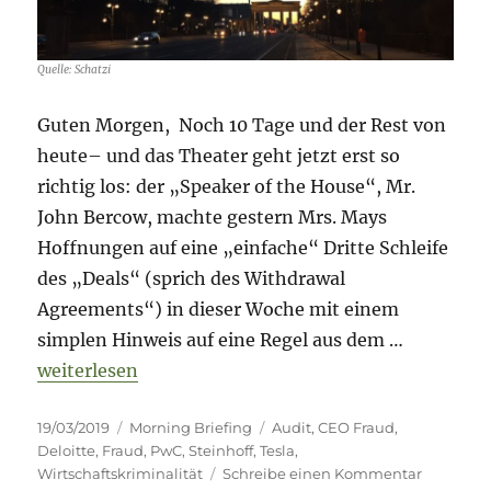
Audit
Quelle: Schatzi
Guten Morgen, Noch 10 Tage und der Rest von
heute– und das Theater geht jetzt erst so
richtig los: der „Speaker of the House“, Mr.
John Bercow, machte gestern Mrs. Mays
Hoffnungen auf eine „einfache“ Dritte Schleife
des „Deals“ (sprich des Withdrawal
Agreements“) in dieser Woche mit einem
simplen Hinweis auf eine Regel aus dem …
„Morning Briefing – 19. März 2019 – Steinhoff // Te
weiterlesen
Veröffentlicht
Kategorien
Schlagwörter
19/03/2019
Morning Briefing
Audit
,
CEO Fraud
,
am
Deloitte
,
Fraud
,
PwC
,
Steinhoff
,
Tesla
,
zu
Wirtschaftskriminalität
Schreibe einen Kommentar