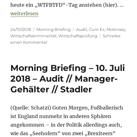
heute ein „WTFBTFD“-Tag anstehen (hier). …
„Morning Briefing 24. Oktober 2018 – Audit // McK
weiterlesen
Veröffentlicht
Kategorien
Schlagwörter
24/10/2018
Morning Briefing
Audit
,
Cum Ex
,
McKinsey
,
am
Wirtschaftskriminalität
,
Wirtschaftsprüfung
Schreibe
zu
einen Kommentar
Morning
Briefing
24.
Morning Briefing – 10. Juli
Oktober
2018
2018 – Audit // Manager-
–
Gehälter // Stadler
Audit
//
McKinsey
//
(Quelle: Schatzi) Guten Morgen, Fußballerisch
CumEx
ist England nunmehr in anderen Sphären
angekommen – in der Politik allerdings auch,
wie das „Seehofern“ von zwei „Brexiteers“