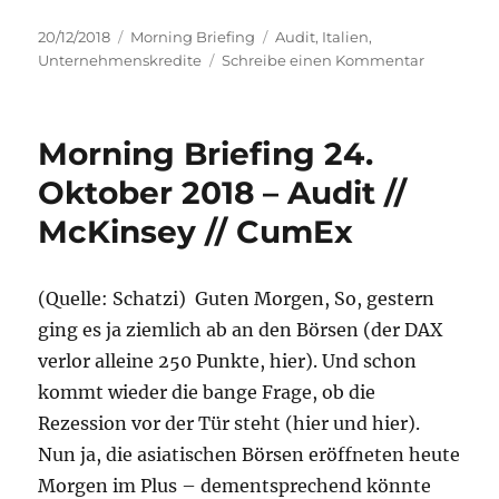
Veröffentlicht
Kategorien
Schlagwörter
20/12/2018
Morning Briefing
Audit
,
Italien
,
am
zu
Unternehmenskredite
Schreibe einen Kommentar
Morning
Briefing
–
Morning Briefing 24.
20.
Dezembe
Oktober 2018 – Audit //
2018
McKinsey // CumEx
–
Italien
//
Unterneh
(Quelle: Schatzi) Guten Morgen, So, gestern
//
ging es ja ziemlich ab an den Börsen (der DAX
Audit
verlor alleine 250 Punkte, hier). Und schon
kommt wieder die bange Frage, ob die
Rezession vor der Tür steht (hier und hier).
Nun ja, die asiatischen Börsen eröffneten heute
Morgen im Plus – dementsprechend könnte