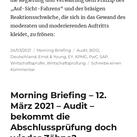
„Auf-Sicht-Fahrens“ und der bräsigen
Reaktionsschwäche, die sich in das Gewand des
moderaten und moderierenden Auftritts
kleidet, zu frönen:
Veröffentlicht
Kategorien
Schlagwörter
24/03/2021
Morning Briefing
Audit
,
BDO
,
am
Deutschland
,
Ernst & Young
,
EY
,
KPMG
,
PwC
,
SAP
,
Wirtschaftsprüfer
,
Wirtschaftsprüfung
Schreibe einen
zu
Kommentar
Morning
Briefing
–
Morning Briefing – 12.
24.
März
März 2021 – Audit –
2021
bekommt die
–
Audit
Abschlussprüfung doch
–
Zähne