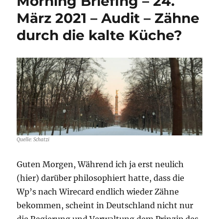
Morning Briefing – 24.
15.
September
März 2021 – Audit – Zähne
2021
durch die kalte Küche?
–
Audit
–
Einer
sticht
heraus
Quelle: Schatzi
Guten Morgen, Während ich ja erst neulich
(hier) darüber philosophiert hatte, dass die
Wp’s nach Wirecard endlich wieder Zähne
bekommen, scheint in Deutschland nicht nur
die Regierung und Verwaltung dem Prinzip des