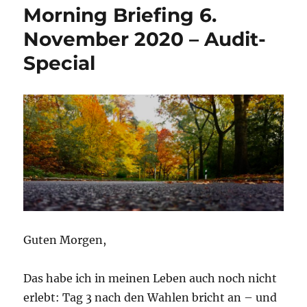
Morning Briefing 6.
12.
März
November 2020 – Audit-
2021
Special
–
Audit
–
bekommt
die
Abschlussprüfung
doch
wieder
Zähne?
Guten Morgen,
Das habe ich in meinen Leben auch noch nicht
erlebt: Tag 3 nach den Wahlen bricht an – und