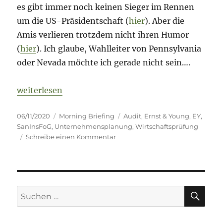
es gibt immer noch keinen Sieger im Rennen
um die US-Präsidentschaft (
hier
). Aber die
Amis verlieren trotzdem nicht ihren Humor
(
hier
). Ich glaube, Wahlleiter von Pennsylvania
oder Nevada möchte ich gerade nicht sein….
„Morning Briefing 6. November 2020 – Audit-Speci
weiterlesen
Veröffentlicht
Kategorien
Schlagwörter
06/11/2020
Morning Briefing
Audit
,
Ernst & Young
,
EY
,
am
SanInsFoG
,
Unternehmensplanung
,
Wirtschaftsprüfung
zu
Schreibe einen Kommentar
Morning
Briefing
6.
November
2020
SU
Suche
–
nach:
Audit-
Special