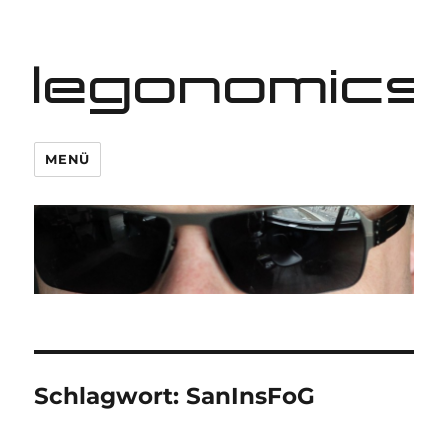
legonomics
MENÜ
Schlagwort:
SanInsFoG