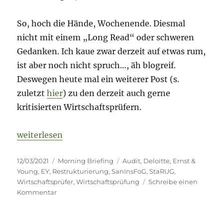
So, hoch die Hände, Wochenende. Diesmal
nicht mit einem „Long Read“ oder schweren
Gedanken. Ich kaue zwar derzeit auf etwas rum,
ist aber noch nicht spruch…, äh blogreif.
Deswegen heute mal ein weiterer Post (s.
zuletzt
hier
) zu den derzeit auch gerne
kritisierten Wirtschaftsprüfern.
„Morning Briefing – 12. März 2021 – Audit – beko
weiterlesen
Veröffentlicht
Kategorien
Schlagwörter
12/03/2021
Morning Briefing
Audit
,
Deloitte
,
Ernst &
am
Young
,
EY
,
Restrukturierung
,
SanInsFoG
,
StaRUG
,
Wirtschaftsprüfer
,
Wirtschaftsprüfung
Schreibe einen
zu
Kommentar
Morning
Briefing
–