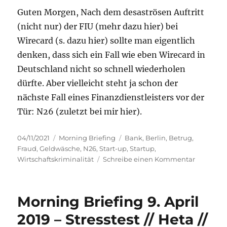
Guten Morgen, Nach dem desaströsen Auftritt
(nicht nur) der FIU (mehr dazu hier) bei
Wirecard (s. dazu hier) sollte man eigentlich
denken, dass sich ein Fall wie eben Wirecard in
Deutschland nicht so schnell wiederholen
dürfte. Aber vielleicht steht ja schon der
nächste Fall eines Finanzdienstleisters vor der
Tür: N26 (zuletzt bei mir hier).
Veröffentlicht
Kategorien
Schlagwörter
04/11/2021
Morning Briefing
Bank
,
Berlin
,
Betrug
,
am
Fraud
,
Geldwäsche
,
N26
,
Start-up
,
Startup
,
zu
Wirtschaftskriminalität
Schreibe einen Kommentar
Morning
Briefing
–
Morning Briefing 9. April
4.
Novembe
2019 – Stresstest // Heta //
2021