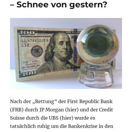
Januar
– Schnee von gestern?
2019
–
NordLB
//
Deutsche
Commerzbank
//
N26
Nach der „Rettung“ der First Republic Bank
(FRB) durch JP Morgan (hier) und der Credit
Suisse durch die UBS (hier) wurde es
tatsächlich ruhig um die Bankenkrise in den