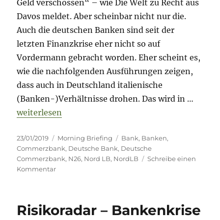
Geld verschossen“ – wie Die Welt zu Recht aus
Davos meldet. Aber scheinbar nicht nur die.
Auch die deutschen Banken sind seit der
letzten Finanzkrise eher nicht so auf
Vordermann gebracht worden. Eher scheint es,
wie die nachfolgenden Ausführungen zeigen,
dass auch in Deutschland italienische
(Banken-)Verhältnisse drohen. Das wird in …
„Morning Briefing – 23. Januar 2019 – NordLB // 
weiterlesen
Veröffentlicht
Kategorien
Schlagwörter
23/01/2019
Morning Briefing
Bank
,
Banken
,
am
Commerzbank
,
Deutsche Bank
,
Deutsche
Commerzbank
,
N26
,
Nord LB
,
NordLB
Schreibe einen
zu
Kommentar
Morning
Briefing
–
Risikoradar – Bankenkrise
23.