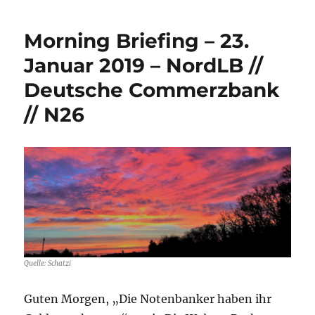
Brief
–
Morning Briefing – 23.
26.
Febru
Januar 2019 – NordLB //
2019
Deutsche Commerzbank
–
Sant
// N26
//
Deut
Bank
//
N26
Quelle: Schatzi
Guten Morgen, „Die Notenbanker haben ihr