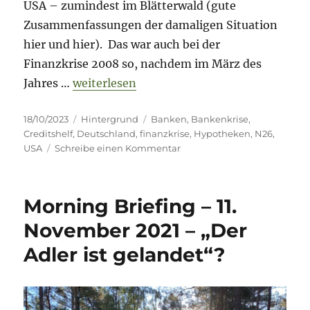
USA – zumindest im Blätterwald (gute
Zusammenfassungen der damaligen Situation
hier und hier). Das war auch bei der
Finanzkrise 2008 so, nachdem im März des
„Risikoradar – Bankenkrise – Schnee von 
Jahres …
weiterlesen
Veröffentlicht
Kategorien
Schlagwörter
18/10/2023
Hintergrund
Banken
,
Bankenkrise
,
am
Creditshelf
,
Deutschland
,
finanzkrise
,
Hypotheken
,
N26
,
zu
USA
Schreibe einen Kommentar
Risikoradar
–
Bankenkrise
Morning Briefing – 11.
–
Schnee
November 2021 – „Der
von
Adler ist gelandet“?
gestern?