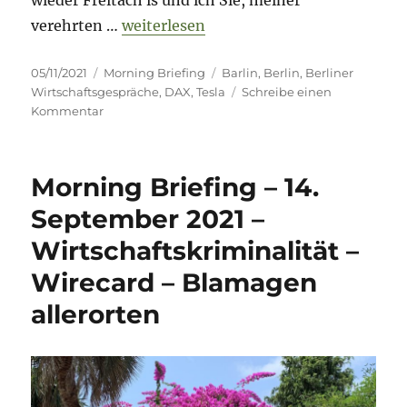
„Morning Briefing – 5. November 2021 
verehrten …
weiterlesen
Veröffentlicht
Kategorien
Schlagwörter
05/11/2021
Morning Briefing
Barlin
,
Berlin
,
Berliner
am
Wirtschaftsgespräche
,
DAX
,
Tesla
Schreibe einen
zu
Kommentar
Morning
Briefing
–
Morning Briefing – 14.
5.
November
September 2021 –
2021
Wirtschaftskriminalität –
–
auch
Wirecard – Blamagen
„dette
is
allerorten
Barlin“!