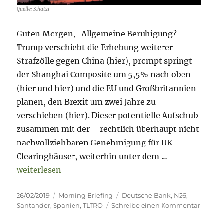
Quelle: Schatzi
Guten Morgen, Allgemeine Beruhigung? –
Trump verschiebt die Erhebung weiterer
Strafzölle gegen China (hier), prompt springt
der Shanghai Composite um 5,5% nach oben
(hier und hier) und die EU und Großbritannien
planen, den Brexit um zwei Jahre zu
verschieben (hier). Dieser potentielle Aufschub
zusammen mit der – rechtlich überhaupt nicht
nachvollziehbaren Genehmigung für UK-
Clearinghäuser, weiterhin unter dem …
„Morning Briefing – 26. Februar 2019 – Santander 
weiterlesen
Veröffentlicht
Kategorien
Schlagwörter
26/02/2019
Morning Briefing
Deutsche Bank
,
N26
,
am
zu
Santander
,
Spanien
,
TLTRO
Schreibe einen Kommentar
Morn