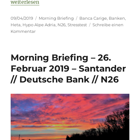
„Morning Briefing 9. April 2019 – Stresstest // Het
weiterlesen
Veröffentlicht
Kategorien
Schlagwörter
09/04/2019
Morning Briefing
Banca Carige
,
Banken
,
am
Heta
,
Hypo Alpe Adria
,
N26
,
Stresstest
Schreibe einen
zu
Kommentar
Morning
Briefing
9.
Morning Briefing – 26.
April
2019
Februar 2019 – Santander
–
// Deutsche Bank // N26
Stresstest
//
Heta
//
N26