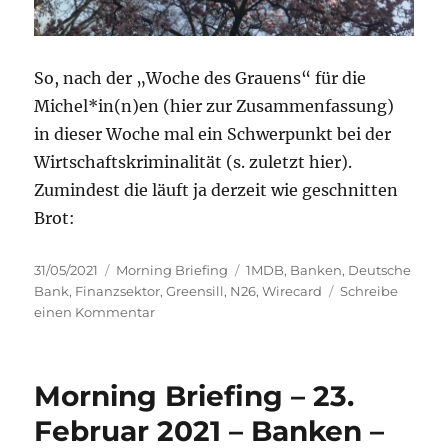
So, nach der „Woche des Grauens“ für die
Michel*in(n)en (hier zur Zusammenfassung)
in dieser Woche mal ein Schwerpunkt bei der
Wirtschaftskriminalität (s. zuletzt hier).
Zumindest die läuft ja derzeit wie geschnitten
Brot:
Veröffentlicht
Kategorien
Schlagwörter
31/05/2021
Morning Briefing
1MDB
,
Banken
,
Deutsche
am
Bank
,
Finanzsektor
,
Greensill
,
N26
,
Wirecard
Schreibe
zu
einen Kommentar
Morning
Briefing
–
Morning Briefing – 23.
31.
Mai
Februar 2021 – Banken –
2021