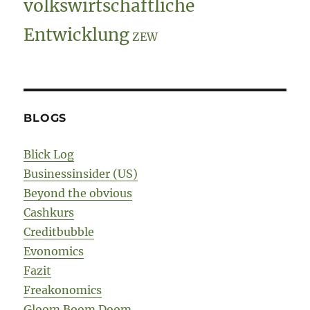
volkswirtschaftliche
Entwicklung
ZEW
BLOGS
Blick Log
Businessinsider (US)
Beyond the obvious
Cashkurs
Creditbubble
Evonomics
Fazit
Freakonomics
Gloom Boom Doom