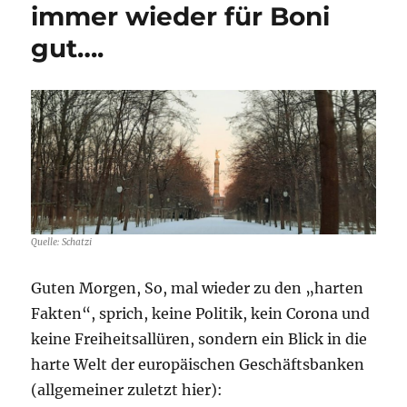
immer wieder für Boni
–
Wirtschaftskriminalität
gut….
–
der
Finanzsektor
hat
nüscht
gelernt…
Quelle: Schatzi
Guten Morgen, So, mal wieder zu den „harten
Fakten“, sprich, keine Politik, kein Corona und
keine Freiheitsallüren, sondern ein Blick in die
harte Welt der europäischen Geschäftsbanken
(allgemeiner zuletzt hier):