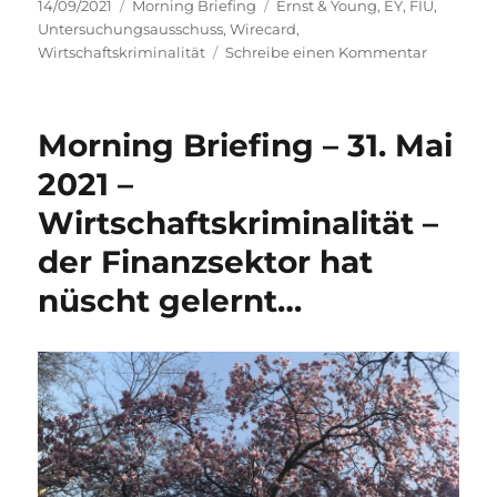
Veröffentlicht
Kategorien
Schlagwörter
14/09/2021
Morning Briefing
Ernst & Young
,
EY
,
FIU
,
am
Untersuchungsausschuss
,
Wirecard
,
zu
Wirtschaftskriminalität
Schreibe einen Kommentar
Morning
Briefing
–
Morning Briefing – 31. Mai
14.
Septemb
2021 –
2021
Wirtschaftskriminalität –
–
Wirtschaf
der Finanzsektor hat
–
Wirecard
nüscht gelernt…
–
Blamage
allerorte