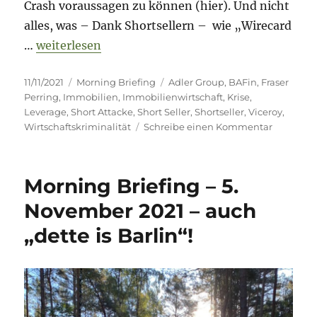
Crash voraussagen zu können (hier). Und nicht
alles, was – Dank Shortsellern – wie „Wirecard
„Morning Briefing – 11. November 2021 – „Der Ad
…
weiterlesen
Veröffentlicht
Kategorien
Schlagwörter
11/11/2021
Morning Briefing
Adler Group
,
BAFin
,
Fraser
am
Perring
,
Immobilien
,
Immobilienwirtschaft
,
Krise
,
Leverage
,
Short Attacke
,
Short Seller
,
Shortseller
,
Viceroy
,
zu
Wirtschaftskriminalität
Schreibe einen Kommentar
Morning
Briefing
–
Morning Briefing – 5.
11.
Novembe
November 2021 – auch
2021
„dette is Barlin“!
–
„Der
Adler
ist
gelandet