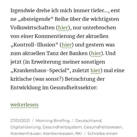
Irgendwie drehe ich mich immer tiefer…, erst
ne „absteigende“ Reihe über die wichtigsten
Volkswirtschaften (
hier
), nur unterbrochen
von einer Kommentierung der aktuellen
„Kontroll-Illusion“ (
hier
) und gestern was
zum aktuellen Tanz der Banken (
hier
). Und
jetzt (in Erweiterung meiner sonstigen
„Krankenhaus-Special“, zuletzt
hier
) mal eine
kritische (was sonst?) Betrachtung der
Entwicklung im Gesundheitssektor:
„Morning Briefing – 27. Januar 2021 – Gesundheit – w
weiterlesen
Veröffentlicht
Kategorien
Schlagwörter
27/01/2021
Morning Briefing
Deutschland
,
am
Digitalisierung
,
Gesundheitssystem
,
Gesundheitswesen
,
Krankenhäuser
,
Krankenkassen
,
RKI
Schreibe einen