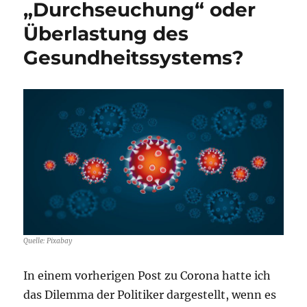
„Durchseuchung“ oder
2020
Überlastung des
–
Krankenhaus-
Gesundheitssystems?
Special
Quelle: Pixabay
In einem vorherigen Post zu Corona hatte ich
das Dilemma der Politiker dargestellt, wenn es