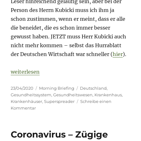
Leser hinreichend geläufig sein, aber bei der
Person des Herrn Kubicki muss ich ihm ja
schon zustimmen, wenn er meint, dass er alle
die beneidet, die es schon immer besser
gewusst haben. JETZT muss Herr Kubicki auch
nicht mehr kommen – selbst das Hurrablatt
der Deutschen Wirtschaft war schneller (
hier
).
„Morning Briefing – 23. April 2020 – Krankenhaus
weiterlesen
Veröffentlicht
Kategorien
Schlagwörter
23/04/2020
Morning Briefing
Deutschland
,
am
Gesundheitssystem
,
Gesundheitswesen
,
Krankenhaus
,
Krankenhäuser
,
Superspreader
Schreibe einen
zu
Kommentar
Morning
Briefing
–
Coronavirus – Zügige
23.
April