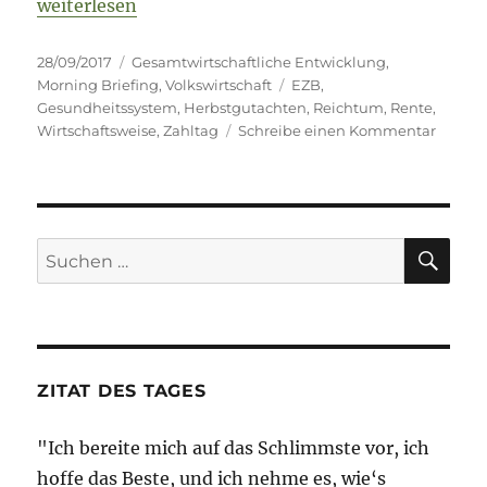
„Morning Briefing – 28. September 2017 // Herbstg
weiterlesen
Veröffentlicht
Kategorien
28/09/2017
Gesamtwirtschaftliche Entwicklung
,
am
Schlagwörter
Morning Briefing
,
Volkswirtschaft
EZB
,
Gesundheitssystem
,
Herbstgutachten
,
Reichtum
,
Rente
,
zu
Wirtschaftsweise
,
Zahltag
Schreibe einen Kommentar
Morni
Briefin
–
28.
Septe
SU
Suche
2017
nach:
//
Herbst
//
Reich
//
ZITAT DES TAGES
Zahlta
"Ich bereite mich auf das Schlimmste vor, ich
hoffe das Beste, und ich nehme es, wie‘s