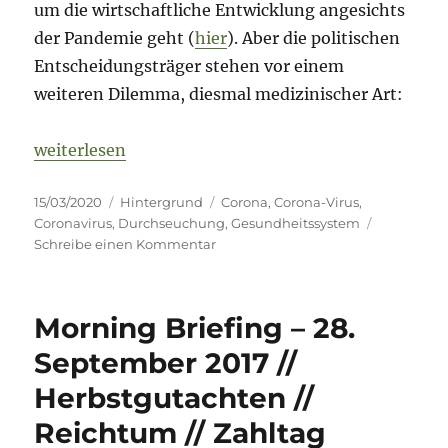
um die wirtschaftliche Entwicklung angesichts
der Pandemie geht (
hier
). Aber die politischen
Entscheidungsträger stehen vor einem
weiteren Dilemma, diesmal medizinischer Art:
„Coronavirus – Zügige „Durchseuchung“ oder Über
weiterlesen
Veröffentlicht
Kategorien
Schlagwörter
15/03/2020
Hintergrund
Corona
,
Corona-Virus
,
am
Coronavirus
,
Durchseuchung
,
Gesundheitssystem
zu
Schreibe einen Kommentar
Coronavirus
–
Zügige
Morning Briefing – 28.
„Durchseuchung“
oder
September 2017 //
Überlastung
Herbstgutachten //
des
Gesundheitssystems?
Reichtum // Zahltag