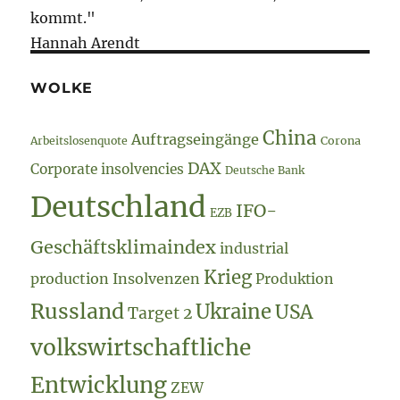
kommt."
Hannah Arendt
WOLKE
China
Auftragseingänge
Arbeitslosenquote
Corona
DAX
Corporate insolvencies
Deutsche Bank
Deutschland
IFO-
EZB
Geschäftsklimaindex
industrial
Krieg
production
Insolvenzen
Produktion
Russland
Ukraine
USA
Target 2
volkswirtschaftliche
Entwicklung
ZEW