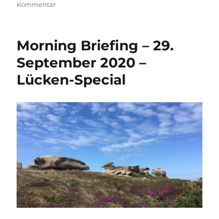
zu
Kommentar
Morning
Briefing
–
Morning Briefing – 29.
27.
Januar
September 2020 –
2021
Lücken-Special
–
Gesundheit
–
weil
sie
uns
lieb
und
teuer
ist!?!