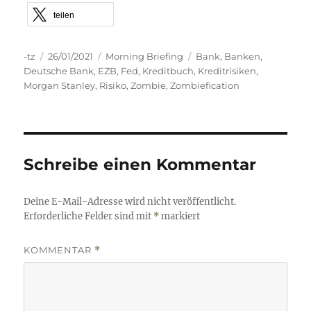
teilen
Autor
Veröffentlicht
Kategorien
Schlagwörter
-tz
26/01/2021
Morning Briefing
Bank
,
Banken
,
am
Deutsche Bank
,
EZB
,
Fed
,
Kreditbuch
,
Kreditrisiken
,
Morgan Stanley
,
Risiko
,
Zombie
,
Zombiefication
Schreibe einen Kommentar
Deine E-Mail-Adresse wird nicht veröffentlicht.
Erforderliche Felder sind mit
*
markiert
KOMMENTAR
*