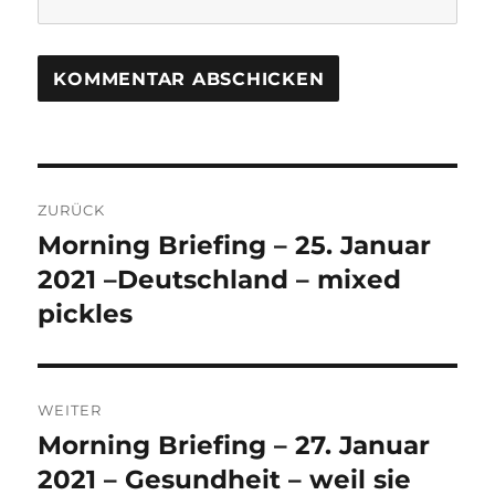
Beitrags-
ZURÜCK
Navigation
Morning Briefing – 25. Januar
Vorheriger
Beitrag:
2021 –Deutschland – mixed
pickles
WEITER
Morning Briefing – 27. Januar
Nächster
Beitrag:
2021 – Gesundheit – weil sie