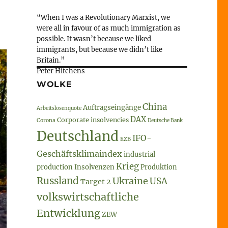
“When I was a Revolutionary Marxist, we
were all in favour of as much immigration as
possible. It wasn’t because we liked
immigrants, but because we didn’t like
Britain.”
Peter Hitchens
WOLKE
China
Auftragseingänge
Arbeitslosenquote
DAX
Corporate insolvencies
Corona
Deutsche Bank
Deutschland
IFO-
EZB
Geschäftsklimaindex
industrial
Krieg
production
Insolvenzen
Produktion
Russland
Ukraine
USA
Target 2
volkswirtschaftliche
Entwicklung
ZEW