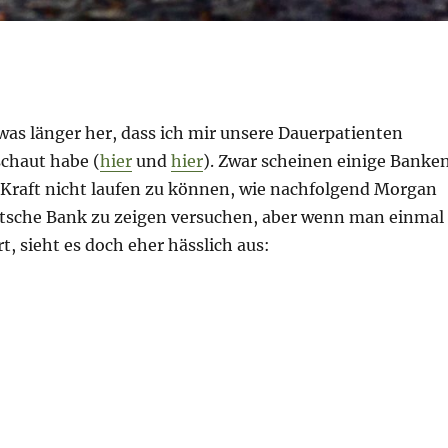
was länger her, dass ich mir unsere Dauerpatienten
chaut habe (
hier
und
hier
). Zwar scheinen einige Banke
r Kraft nicht laufen zu können, wie nachfolgend Morgan
tsche Bank zu zeigen versuchen, aber wenn man einmal
rt, sieht es doch eher hässlich aus:
ng – 26. Januar 2021 – Banken – solange die Musik spie