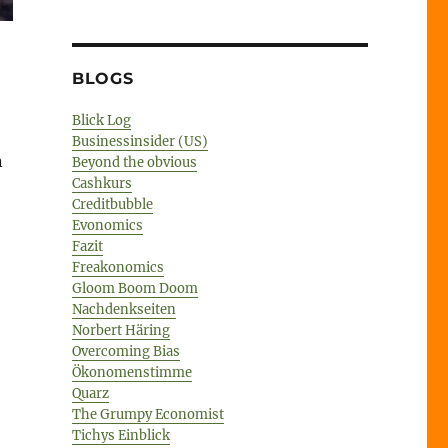
BLOGS
Blick Log
Businessinsider (US)
n
Beyond the obvious
Cashkurs
Creditbubble
Evonomics
Fazit
Freakonomics
Gloom Boom Doom
lt…“
Nachdenkseiten
Norbert Häring
Overcoming Bias
Ökonomenstimme
Quarz
The Grumpy Economist
Tichys Einblick