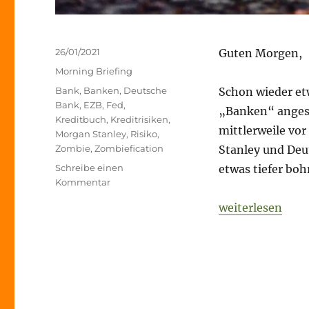
Veröffentlicht
26/01/2021
Guten Morgen,
am
Kategorien
Morning Briefing
Schlagwörter
Bank
,
Banken
,
Deutsche
Schon wieder et
Bank
,
EZB
,
Fed
,
„Banken“ anges
Kreditbuch
,
Kreditrisiken
,
mittlerweile vo
Morgan Stanley
,
Risiko
,
Zombie
,
Zombiefication
Stanley und Deu
Schreibe einen
etwas tiefer boh
zu
Kommentar
Morning
„Morning Briefi
weiterlesen
Briefing
–
26.
Januar
2021
–
Banken