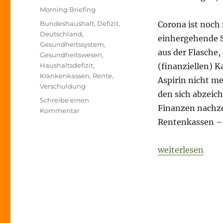
am
Kategorien
Morning Briefing
Schlagwörter
Bundeshaushalt
,
Defizit
,
Corona ist noch 
Deutschland
,
einhergehende Sc
Gesundheitssystem
,
aus der Flasche,
Gesundheitswesen
,
Haushaltsdefizit
,
(finanziellen) 
Krankenkassen
,
Rente
,
Aspirin nicht m
Verschuldung
den sich abzeic
Schreibe einen
Finanzen nachz
zu
Kommentar
Morning
Rentenkassen – 
Briefing
–
„Morning Briefi
weiterlesen
29.
September
2020
–
Lücken-
Special