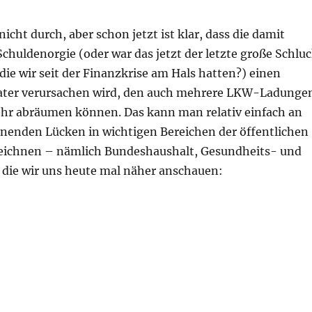
nicht durch, aber schon jetzt ist klar, dass die damit
huldenorgie (oder war das jetzt der letzte große Schlu
 die wir seit der Finanzkrise am Hals hatten?) einen
Kater verursachen wird, den auch mehrere LKW-Ladunge
ehr abräumen können. Das kann man relativ einfach an
hnenden Lücken in wichtigen Bereichen der öffentlichen
eichnen – nämlich Bundeshaushalt, Gesundheits- und
die wir uns heute mal näher anschauen:
ng – 29. September 2020 – Lücken-Special“