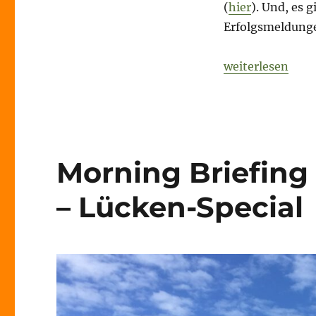
19.
(
hier
). Und, es 
Oktober
Erfolgsmeldunge
2020
–
USA–
„Morning Briefi
weiterlesen
Special
Morning Briefing
– Lücken-Special