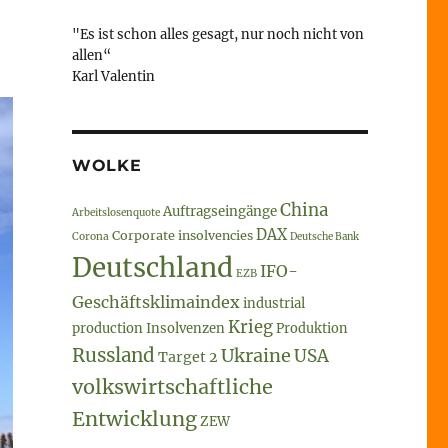
"Es ist schon alles gesagt, nur noch nicht von
allen“
Karl Valentin
WOLKE
China
Auftragseingänge
Arbeitslosenquote
DAX
Corporate insolvencies
Corona
Deutsche Bank
Deutschland
IFO-
EZB
Geschäftsklimaindex
industrial
Krieg
production
Insolvenzen
Produktion
Russland
Ukraine
USA
Target 2
volkswirtschaftliche
Entwicklung
ZEW