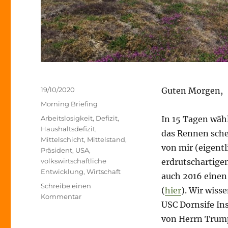
Veröffentlicht
19/10/2020
Guten Morgen,
am
Kategorien
Morning Briefing
Schlagwörter
Arbeitslosigkeit
,
Defizit
,
In 15 Tagen wäh
Haushaltsdefizit
,
das Rennen sche
Mittelschicht
,
Mittelstand
,
von mir (eigentl
Präsident
,
USA
,
volkswirtschaftliche
erdrutschartigen
Entwicklung
,
Wirtschaft
auch 2016 einen 
Schreibe einen
(
hier
). Wir wiss
zu
Kommentar
USC Dornsife In
Morning
Briefing
von Herrn Trump