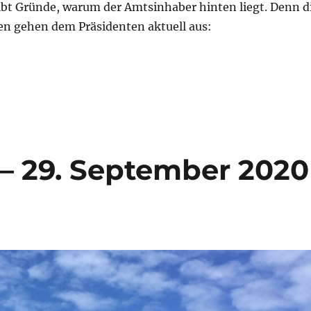
gibt Gründe, warum der Amtsinhaber hinten liegt. Denn d
n gehen dem Präsidenten aktuell aus:
ng 19. Oktober 2020 – USA–Special“
 – 29. September 2020