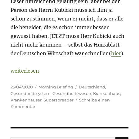
Leser hinreichend geläufig sein, aber bei der
Person des Herrn Kubicki muss ich ihm ja
schon zustimmen, wenn er meint, dass er alle
die beneidet, die es schon immer besser
gewusst haben. JETZT muss Herr Kubicki auch
nicht mehr kommen – selbst das Hurrablatt
der Deutschen Wirtschaft war schneller (
hier
).
„Morning Briefing – 23. April 2020 – Krankenhaus
weiterlesen
Veröffentlicht
Kategorien
Schlagwörter
23/04/2020
Morning Briefing
Deutschland
,
am
Gesundheitssystem
,
Gesundheitswesen
,
Krankenhaus
,
Krankenhäuser
,
Superspreader
Schreibe einen
zu
Kommentar
Morning
Briefing
–
23.
April