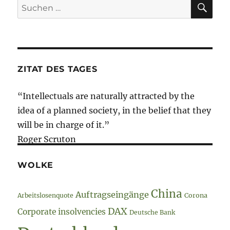
SU
Suche
2020
nach:
–
Krankenhaus-
Special
ZITAT DES TAGES
“Intellectuals are naturally attracted by the
idea of a planned society, in the belief that they
will be in charge of it.”
Roger Scruton
WOLKE
China
Auftragseingänge
Arbeitslosenquote
Corona
DAX
Corporate insolvencies
Deutsche Bank