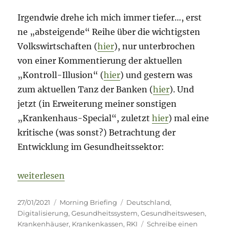
Irgendwie drehe ich mich immer tiefer…, erst
ne „absteigende“ Reihe über die wichtigsten
Volkswirtschaften (
hier
), nur unterbrochen
von einer Kommentierung der aktuellen
„Kontroll-Illusion“ (
hier
) und gestern was
zum aktuellen Tanz der Banken (
hier
). Und
jetzt (in Erweiterung meiner sonstigen
„Krankenhaus-Special“, zuletzt
hier
) mal eine
kritische (was sonst?) Betrachtung der
Entwicklung im Gesundheitssektor:
„Morning Briefing – 27. Januar 2021 – Gesundheit – w
weiterlesen
Veröffentlicht
Kategorien
Schlagwörter
27/01/2021
Morning Briefing
Deutschland
,
am
Digitalisierung
,
Gesundheitssystem
,
Gesundheitswesen
,
Krankenhäuser
,
Krankenkassen
,
RKI
Schreibe einen