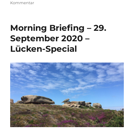
zu
Kommentar
Morning
Briefing
–
Morning Briefing – 29.
27.
Januar
September 2020 –
2021
Lücken-Special
–
Gesundheit
–
weil
sie
uns
lieb
und
teuer
ist!?!