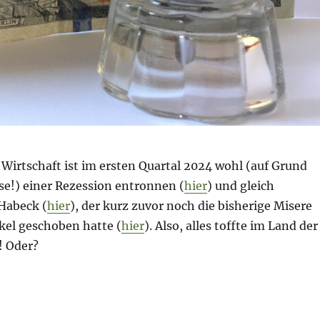
 Wirtschaft ist im ersten Quartal 2024 wohl (auf Grund
se!) einer Rezession entronnen (
hier
) und gleich
 Habeck (
hier
), der kurz zuvor noch die bisherige Misere
kel geschoben hatte (
hier
). Also, alles toffte im Land der
! Oder?
ankenkrise – Still ruht der See…“