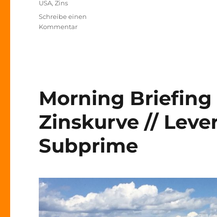
USA
,
Zins
Schreibe einen
zu
Kommentar
Risikoradar
–
Bankenkrise
–
Still
ruht
Morning Briefing 
der
See…
Zinskurve // Leve
Subprime