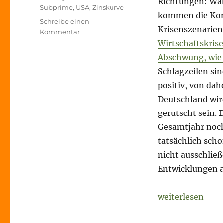
Richtungen: Wäh
Subprime
,
USA
,
Zinskurve
kommen die Ko
Schreibe einen
Krisenszenarien
zu
Kommentar
Morning
Wirtschaftskrise
Briefing
Abschwung, wie 
–
Schlagzeilen sind
6.
November
positiv, von dahe
2019
Deutschland wird
–
gerutscht sein. 
Zinskurve
//
Gesamtjahr noch 
Leveraged
tatsächlich scho
Loans
nicht ausschließ
//
Subprime
Entwicklungen 
„Morning Briefi
weiterlesen