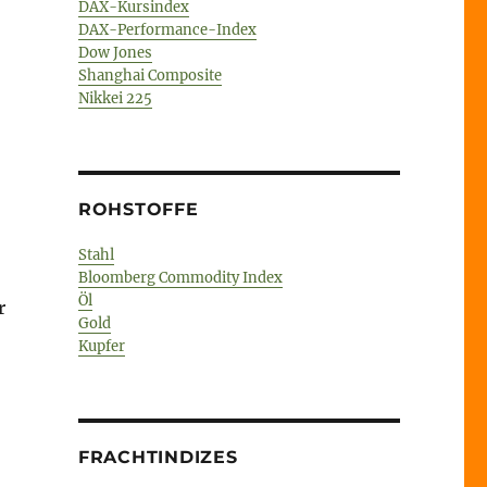
DAX-Kursindex
DAX-Performance-Index
Dow Jones
Shanghai Composite
Nikkei 225
ROHSTOFFE
Stahl
Bloomberg Commodity Index
Öl
r
Gold
)
Kupfer
// Subprime“
FRACHTINDIZES