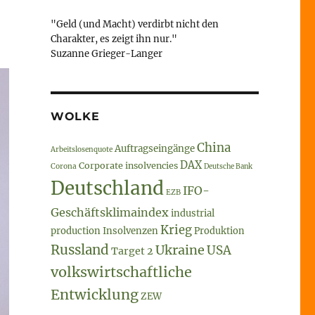
"Geld (und Macht) verdirbt nicht den
Charakter, es zeigt ihn nur."
Suzanne Grieger-Langer
WOLKE
China
Auftragseingänge
Arbeitslosenquote
DAX
Corporate insolvencies
Corona
Deutsche Bank
Deutschland
IFO-
EZB
Geschäftsklimaindex
industrial
Krieg
production
Insolvenzen
Produktion
Russland
Ukraine
USA
Target 2
volkswirtschaftliche
Entwicklung
ZEW