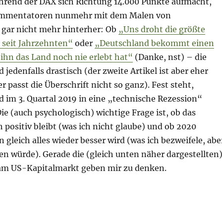
rend der DAX sich Richtung 14.000 Punkte aufmacht,
mmentatoren nunmehr mit dem Malen von
 gar nicht mehr hinterher: Ob
„Uns droht die größte
 seit Jahrzehnten“
oder
„Deutschland bekommt einen
ihn das Land noch nie erlebt hat“
(Danke, nst) – die
 jedenfalls drastisch (der zweite Artikel ist aber eher
r passt die Überschrift nicht so ganz). Fest steht,
 im 3. Quartal 2019 in eine „technische Rezession“
Die (auch psychologisch) wichtige Frage ist, ob das
positiv bleibt (was ich nicht glaube) und ob 2020
n gleich alles wieder besser wird (was ich bezweifele, abe
en würde). Gerade die (gleich unten näher dargestellten
am US-Kapitalmarkt geben mir zu denken.
ng – 6. November 2019 – Zinskurve // Leveraged Loans 