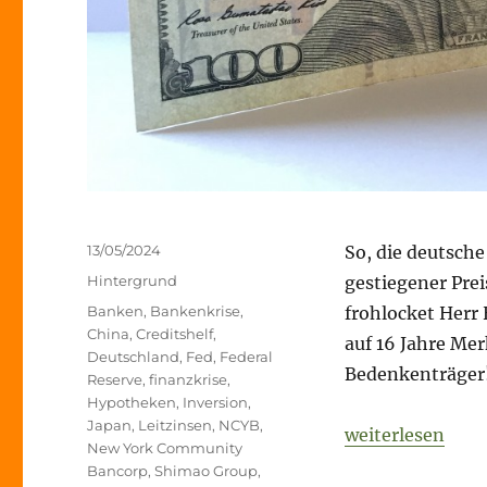
Veröffentlicht
13/05/2024
So, die deutsche
am
Kategorien
Hintergrund
gestiegener Prei
Schlagwörter
Banken
,
Bankenkrise
,
frohlocket Herr
China
,
Creditshelf
,
auf 16 Jahre Mer
Deutschland
,
Fed
,
Federal
Bedenkenträger
Reserve
,
finanzkrise
,
Hypotheken
,
Inversion
,
Japan
,
Leitzinsen
,
NCYB
,
„Risikoradar – B
weiterlesen
New York Community
Bancorp
,
Shimao Group
,