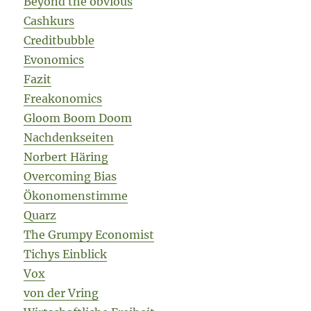
Beyond the obvious
Cashkurs
Creditbubble
Evonomics
Fazit
Freakonomics
Gloom Boom Doom
Nachdenkseiten
Norbert Häring
Overcoming Bias
Ökonomenstimme
Quarz
The Grumpy Economist
Tichys Einblick
Vox
von der Vring