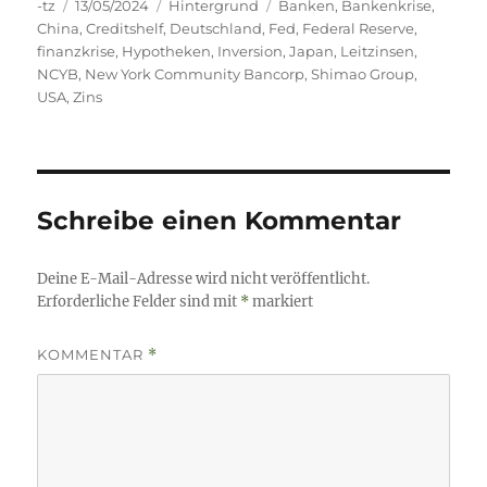
Autor
Veröffentlicht
Kategorien
Schlagwörter
-tz
13/05/2024
Hintergrund
Banken
,
Bankenkrise
,
am
China
,
Creditshelf
,
Deutschland
,
Fed
,
Federal Reserve
,
finanzkrise
,
Hypotheken
,
Inversion
,
Japan
,
Leitzinsen
,
NCYB
,
New York Community Bancorp
,
Shimao Group
,
USA
,
Zins
Schreibe einen Kommentar
Deine E-Mail-Adresse wird nicht veröffentlicht.
Erforderliche Felder sind mit
*
markiert
KOMMENTAR
*