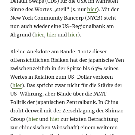
Default Swaps (CDS) für die USA im wahrsten
Sinne des Wortes „steil“ (s. nur
hier
). Mit der
New York Community Bancorp (NYCB) steht
nun auch wieder eine US-Regionalbank am
Abgrund (
hier
,
hier
und
hier
).
Kleine Anekdote am Rande: Trotz dieser
offensichtlichen Risiken hat der japanische Yen
zwischenzeitlich in der Spitze bis 63% seines
Wertes in Relation zum US-Dollar verloren
(
hier
). Das spricht zwar nicht für die Stärke der
US-Währung, aber Bände über die MMT-
Politik der japanischen Zentralbank. In China
droht derweil mit der Zerschlagung der Shimao
Group (
hier
und
hier
zur letzten Betrachtung
zur chinesischen Wirtschaft) einem weiteren