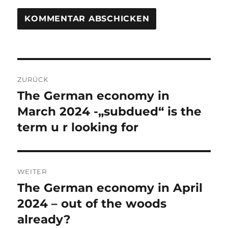
Beitrags-
ZURÜCK
Navigation
The German economy in
Vorheriger
Beitrag:
March 2024 -„subdued“ is the
term u r looking for
WEITER
The German economy in April
Nächster
Beitrag:
2024 – out of the woods
already?