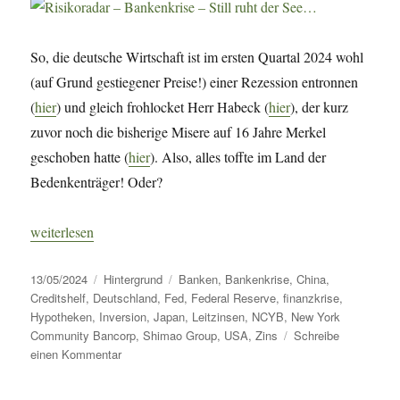
So, die deutsche Wirtschaft ist im ersten Quartal 2024 wohl
(auf Grund gestiegener Preise!) einer Rezession entronnen
(
hier
) und gleich frohlocket Herr Habeck (
hier
), der kurz
zuvor noch die bisherige Misere auf 16 Jahre Merkel
geschoben hatte (
hier
). Also, alles toffte im Land der
Bedenkenträger! Oder?
„Risikoradar – Bankenkrise – Still ruht der See…“
weiterlesen
Veröffentlicht
Kategorien
Schlagwörter
13/05/2024
Hintergrund
Banken
,
Bankenkrise
,
China
,
am
Creditshelf
,
Deutschland
,
Fed
,
Federal Reserve
,
finanzkrise
,
Hypotheken
,
Inversion
,
Japan
,
Leitzinsen
,
NCYB
,
New York
Community Bancorp
,
Shimao Group
,
USA
,
Zins
Schreibe
zu
einen Kommentar
Risikoradar
–