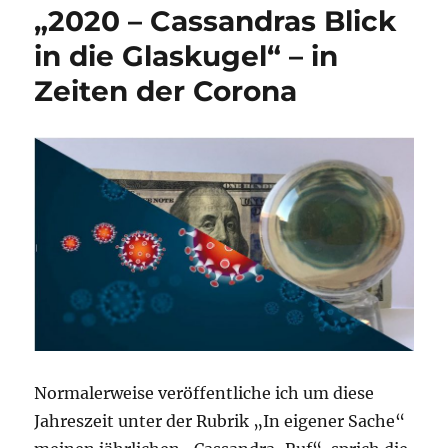
„2020 – Cassandras Blick
18.
Dezember
in die Glaskugel“ – in
2020
Zeiten der Corona
–
Was
bleibt?
Normalerweise veröffentliche ich um diese
Jahreszeit unter der Rubrik „In eigener Sache“