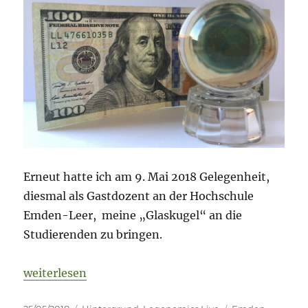
Erneut hatte ich am 9. Mai 2018 Gelegenheit,
diesmal als Gastdozent an der Hochschule
Emden-Leer, meine „Glaskugel“ an die
Studierenden zu bringen.
„In eigener Sache: „Glaskugel goes Ostfriesland““
weiterlesen
Veröffentlicht
Kategorien
Schlagwörter