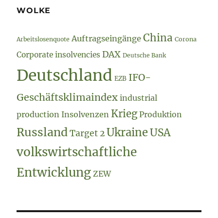
WOLKE
China
Auftragseingänge
Arbeitslosenquote
Corona
DAX
Corporate insolvencies
Deutsche Bank
Deutschland
IFO-
EZB
Geschäftsklimaindex
industrial
Krieg
production
Insolvenzen
Produktion
Russland
Ukraine
USA
Target 2
volkswirtschaftliche
Entwicklung
ZEW