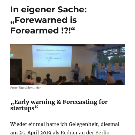
Sache:
In eigener Sache:
„BIP
Deutschland
„Forewarned is
2020:
Forearmed !?!“
-0,42
–
realistisches
Szenario
für
die
Unternehmensplanung?“
Foto: Tino Schmutzler
„Early warning & Forecasting for
startups“
Wieder einmal hatte ich Gelegenheit, diesmal
am 25. April 2019 als Redner an der
Berlin