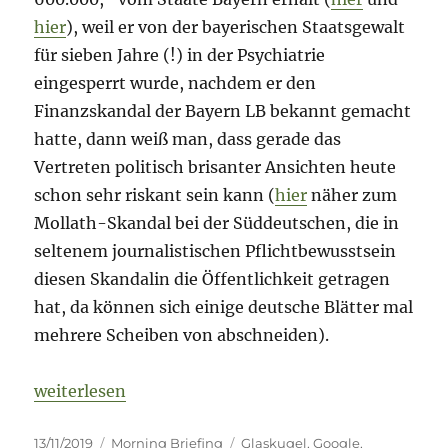
hier
), weil er von der bayerischen Staatsgewalt
für sieben Jahre (!) in der Psychiatrie
eingesperrt wurde, nachdem er den
Finanzskandal der Bayern LB bekannt gemacht
hatte, dann weiß man, dass gerade das
Vertreten politisch brisanter Ansichten heute
schon sehr riskant sein kann (
hier
näher zum
Mollath-Skandal bei der Süddeutschen, die in
seltenem journalistischen Pflichtbewusstsein
diesen Skandalin die Öffentlichkeit getragen
hat, da können sich einige deutsche Blätter mal
mehrere Scheiben von abschneiden).
„Morning Briefing 13. November 2019 – Meinungsfrei
weiterlesen
Veröffentlicht
Kategorien
Schlagwörter
13/11/2019
Morning Briefing
Glaskugel
,
Google
,