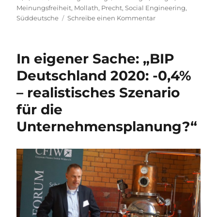
am
Meinungsfreiheit
,
Mollath
,
Precht
,
Social Engineering
,
zu
Süddeutsche
Schreibe einen Kommentar
Morning
Briefing
13.
In eigener Sache: „BIP
November
2019
Deutschland 2020: -0,4%
–
– realistisches Szenario
Meinungsfreiheit
//
für die
Glaskugel
//
Unternehmensplanung?“
Social
Engineering