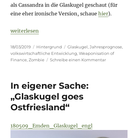
als Cassandra in die Glaskugel geschaut (für
eine eher ironische Version, schaue
hier
).
„In eigener Sache: „2019 – Cassandras Blick in die 
weiterlesen
Veröffentlicht
Kategorien
Schlagwörter
18/03/2019
Hintergrund
Glaskugel
,
Jahresprognose
,
am
volkswirtschaftliche Entwicklung
,
Weaponisation of
zu
Finance
,
Zombie
Schreibe einen Kommentar
In
eigener
Sache:
In eigener Sache:
„2019
–
„Glaskugel goes
Cassandras
Ostfriesland“
Blick
in
die
Glaskugel“
180509_Emden_Glaskugel_engl