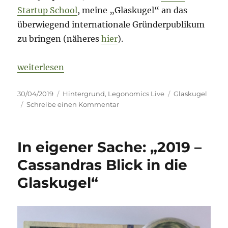
Startup School
, meine „Glaskugel“ an das
überwiegend internationale Gründerpublikum
zu bringen (näheres
hier
).
„In eigener Sache: „Forewarned is Forearmed !?!““
weiterlesen
Veröffentlicht
Kategorien
Schlagwörter
30/04/2019
Hintergrund
,
Legonomics Live
Glaskugel
am
zu
Schreibe einen Kommentar
In
eigener
Sache:
In eigener Sache: „2019 –
„Forewarned
is
Cassandras Blick in die
Forearmed
Glaskugel“
!?!“