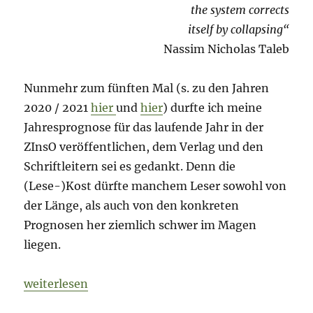
the system corrects
itself by collapsing“
Nassim Nicholas Taleb
Nunmehr zum fünften Mal (s. zu den Jahren
2020 / 2021
hier
und
hier
) durfte ich meine
Jahresprognose für das laufende Jahr in der
ZInsO veröffentlichen, dem Verlag und den
Schriftleitern sei es gedankt. Denn die
(Lese-)Kost dürfte manchem Leser sowohl von
der Länge, als auch von den konkreten
Prognosen her ziemlich schwer im Magen
liegen.
„In eigener Sache: „2022 – Cassandras Blick in die
weiterlesen