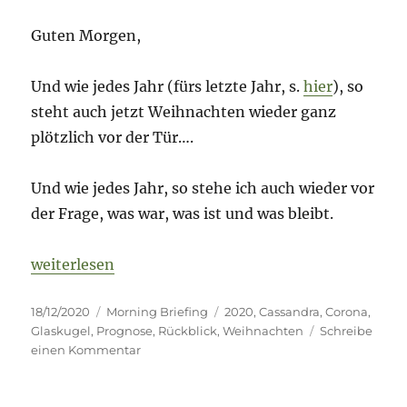
Guten Morgen,
Und wie jedes Jahr (fürs letzte Jahr, s.
hier
), so
steht auch jetzt Weihnachten wieder ganz
plötzlich vor der Tür….
Und wie jedes Jahr, so stehe ich auch wieder vor
der Frage, was war, was ist und was bleibt.
„Weihnachts-Briefing – 18. Dezember 2020 – Was b
weiterlesen
Veröffentlicht
Kategorien
Schlagwörter
18/12/2020
Morning Briefing
2020
,
Cassandra
,
Corona
,
am
Glaskugel
,
Prognose
,
Rückblick
,
Weihnachten
Schreibe
zu
einen Kommentar
Weihnachts-
Briefing
–