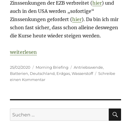
Zinssenkungen der EZB verbreitet (
hier
) und
auch in den USA werden „sofortige“
Zinssenkungen gefordert (
hier
). Da bin ich mir
schon fast sicher, dass schon alleine deswegen
die Kurse heute wieder steigen werden.
„Morning Briefing – 25. Februar 2020 – Wasserstoff
weiterlesen
Veröffentlicht
Kategorien
Schlagwörter
25/02/2020
Morning Briefing
Antriebswende
,
am
Batterien
,
Deutschland
,
Erdgas
,
Wasserstoff
Schreibe
zu
einen Kommentar
Morning
Briefing
–
25.
Februar
SU
Suche
2020
nach:
–
Wasserstoff