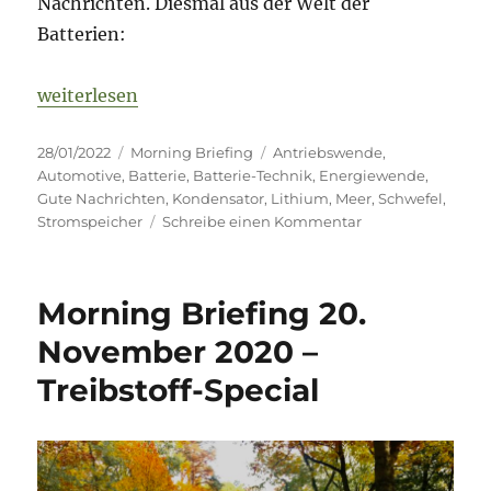
Nachrichten. Diesmal aus der Welt der
Batterien:
„Morning Briefing – 28. Januar 2022 – Batterien, 
weiterlesen
Veröffentlicht
Kategorien
Schlagwörter
28/01/2022
Morning Briefing
Antriebswende
,
am
Automotive
,
Batterie
,
Batterie-Technik
,
Energiewende
,
Gute Nachrichten
,
Kondensator
,
Lithium
,
Meer
,
Schwefel
,
zu
Stromspeicher
Schreibe einen Kommentar
Morning
Briefing
–
Morning Briefing 20.
28.
Januar
November 2020 –
2022
Treibstoff-Special
–
Batterien,
auch
ein
Medium