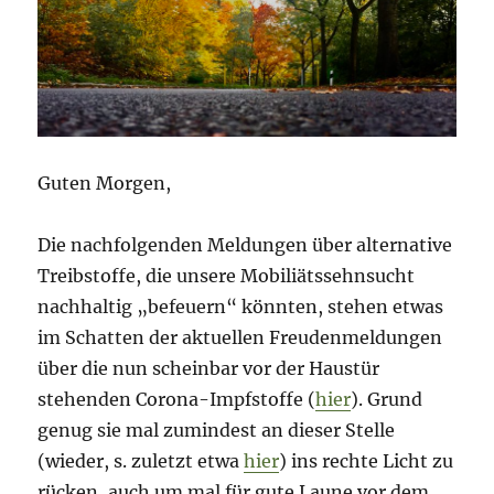
für
gute
Nachrichten
Guten Morgen,
Die nachfolgenden Meldungen über alternative
Treibstoffe, die unsere Mobiliätssehnsucht
nachhaltig „befeuern“ könnten, stehen etwas
im Schatten der aktuellen Freudenmeldungen
über die nun scheinbar vor der Haustür
stehenden Corona-Impfstoffe (
hier
). Grund
genug sie mal zumindest an dieser Stelle
(wieder, s. zuletzt etwa
hier
) ins rechte Licht zu
rücken, auch um mal für gute Laune vor dem