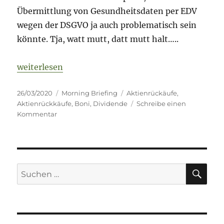
Übermittlung von Gesundheitsdaten per EDV
wegen der DSGVO ja auch problematisch sein
könnte. Tja, watt mutt, datt mutt halt…..
„Morning Briefing – 26. März 2020 – Dividende // 
weiterlesen
Veröffentlicht
Kategorien
Schlagwörter
26/03/2020
Morning Briefing
Aktienrückäufe
,
am
Aktienrückkäufe
,
Boni
,
Dividende
Schreibe einen
zu
Kommentar
Morning
Briefing
–
26.
März
SU
Suche
2020
nach:
–
Dividende
//
Aktienrückkäufe