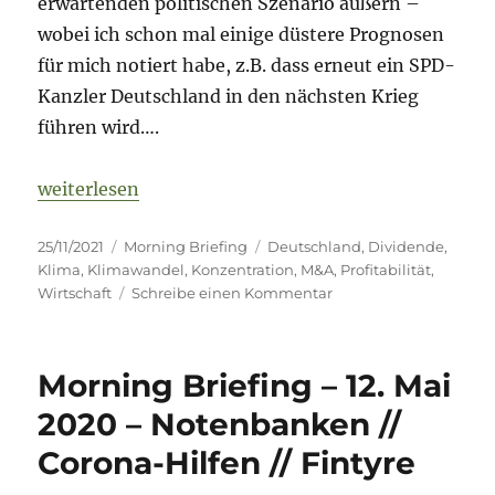
erwartenden politischen Szenario äußern –
wobei ich schon mal einige düstere Prognosen
für mich notiert habe, z.B. dass erneut ein SPD-
Kanzler Deutschland in den nächsten Krieg
führen wird….
„Morning Briefing – 25. November 2021 – Deutsche 
weiterlesen
Veröffentlicht
Kategorien
Schlagwörter
25/11/2021
Morning Briefing
Deutschland
,
Dividende
,
am
Klima
,
Klimawandel
,
Konzentration
,
M&A
,
Profitabilität
,
zu
Wirtschaft
Schreibe einen Kommentar
Morning
Briefing
–
Morning Briefing – 12. Mai
25.
November
2020 – Notenbanken //
2021
Corona-Hilfen // Fintyre
–
Deutsche