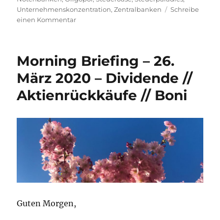
Unternehmenskonzentration
,
Zentralbanken
Schreibe
zu
einen Kommentar
Morning
Briefing
–
Morning Briefing – 26.
12.
Mai
März 2020 – Dividende //
2020
Aktienrückkäufe // Boni
–
Notenbanken
//
Corona-
Hilfen
//
Fintyre
Guten Morgen,