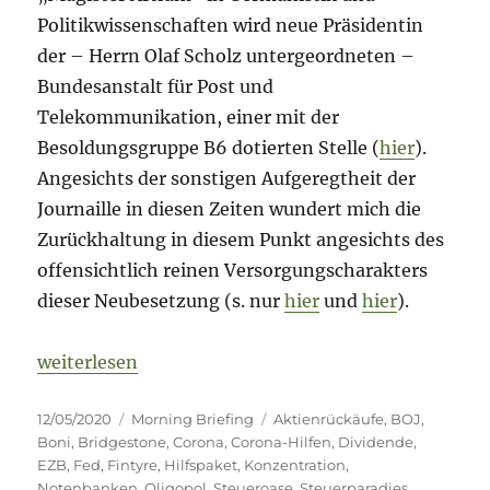
Politikwissenschaften wird neue Präsidentin
der – Herrn Olaf Scholz untergeordneten –
Bundesanstalt für Post und
Telekommunikation, einer mit der
Besoldungsgruppe B6 dotierten Stelle (
hier
).
Angesichts der sonstigen Aufgeregtheit der
Journaille in diesen Zeiten wundert mich die
Zurückhaltung in diesem Punkt angesichts des
offensichtlich reinen Versorgungscharakters
dieser Neubesetzung (s. nur
hier
und
hier
).
„Morning Briefing – 12. Mai 2020 – Notenbanken //
weiterlesen
Veröffentlicht
Kategorien
Schlagwörter
12/05/2020
Morning Briefing
Aktienrückäufe
,
BOJ
,
am
Boni
,
Bridgestone
,
Corona
,
Corona-Hilfen
,
Dividende
,
EZB
,
Fed
,
Fintyre
,
Hilfspaket
,
Konzentration
,
Notenbanken
,
Oligopol
,
Steueroase
,
Steuerparadies
,