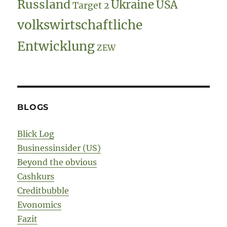
Russland
Ukraine
USA
Target 2
volkswirtschaftliche
Entwicklung
ZEW
BLOGS
Blick Log
Businessinsider (US)
Beyond the obvious
Cashkurs
Creditbubble
Evonomics
Fazit