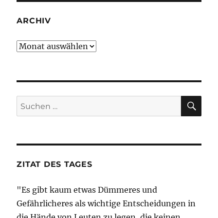
ARCHIV
Archiv
SU
Suche
nach:
ZITAT DES TAGES
"Es gibt kaum etwas Dümmeres und
Gefährlicheres als wichtige Entscheidungen in
die Hände von Leuten zu legen, die keinen