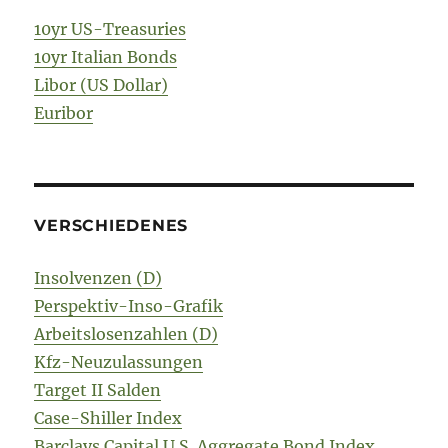
10yr US-Treasuries
10yr Italian Bonds
Libor (US Dollar)
Euribor
VERSCHIEDENES
Insolvenzen (D)
Perspektiv-Inso-Grafik
Arbeitslosenzahlen (D)
Kfz-Neuzulassungen
Target II Salden
Case-Shiller Index
Barclays Capital U.S. Aggregate Bond Index