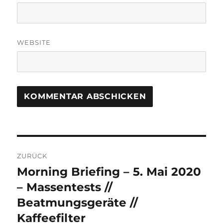
WEBSITE
Beitrags-
ZURÜCK
Navigation
Morning Briefing – 5. Mai 2020
Vorheriger
Beitrag:
– Massentests //
Beatmungsgeräte //
Kaffeefilter