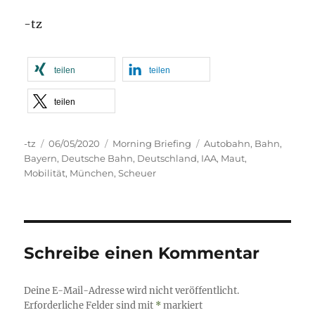
-tz
teilen
teilen
teilen
Autor
Veröffentlicht
Kategorien
Schlagwörter
-tz
06/05/2020
Morning Briefing
Autobahn
,
Bahn
,
am
Bayern
,
Deutsche Bahn
,
Deutschland
,
IAA
,
Maut
,
Mobilität
,
München
,
Scheuer
Schreibe einen Kommentar
Deine E-Mail-Adresse wird nicht veröffentlicht.
Erforderliche Felder sind mit
*
markiert