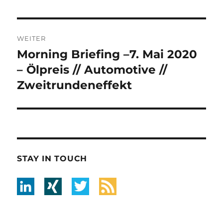
WEITER
Morning Briefing –7. Mai 2020
Nächster
Beitrag:
– Ölpreis // Automotive //
Zweitrundeneffekt
STAY IN TOUCH