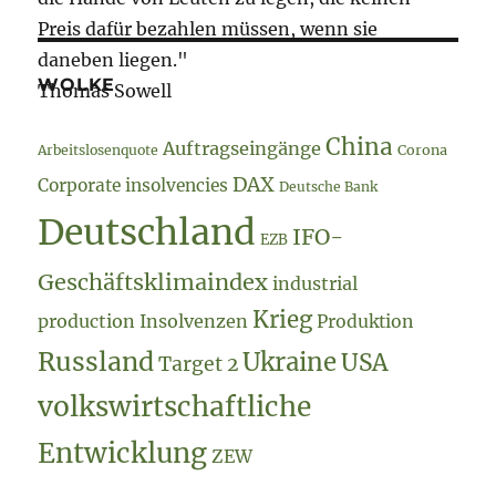
Preis dafür bezahlen müssen, wenn sie
daneben liegen."
WOLKE
Thomas Sowell
China
Auftragseingänge
Arbeitslosenquote
Corona
DAX
Corporate insolvencies
Deutsche Bank
Deutschland
IFO-
EZB
Geschäftsklimaindex
industrial
Krieg
production
Insolvenzen
Produktion
Russland
Ukraine
USA
Target 2
volkswirtschaftliche
Entwicklung
ZEW