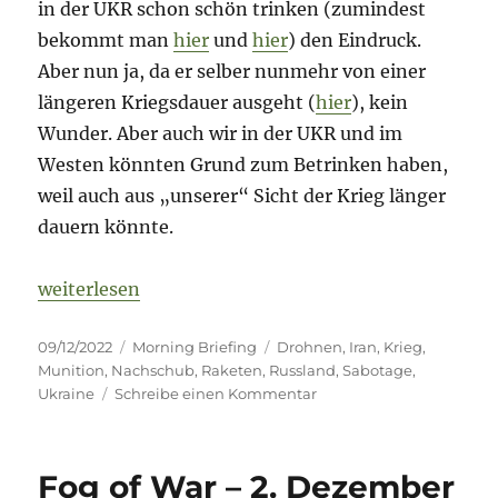
in der UKR schon schön trinken (zumindest
bekommt man
hier
und
hier
) den Eindruck.
Aber nun ja, da er selber nunmehr von einer
längeren Kriegsdauer ausgeht (
hier
), kein
Wunder. Aber auch wir in der UKR und im
Westen könnten Grund zum Betrinken haben,
weil auch aus „unserer“ Sicht der Krieg länger
dauern könnte.
„Fog of War – 9. Dezember 2022 – Tag 289“
weiterlesen
Veröffentlicht
Kategorien
Schlagwörter
09/12/2022
Morning Briefing
Drohnen
,
Iran
,
Krieg
,
am
Munition
,
Nachschub
,
Raketen
,
Russland
,
Sabotage
,
zu
Ukraine
Schreibe einen Kommentar
Fog
of
War
Fog of War – 2. Dezember
–