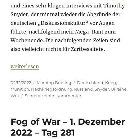
und eines sehr klugen Interviews mit Timothy
Snyder, der mir mal wieder die Abgründe der
deutschen „Diskussionskultur“ vor Augen
führte, nachfolgend mein Mega-Rant zum
Wochenende. Die nachfolgenden Zeilen sind
also vielleicht nichts für Zartbesaitete.
„Fog of War – 2. Dezember 2022 – Tag 282“
weiterlesen
Veröffentlicht
Kategorien
Schlagwörter
02/12/2022
Morning Briefing
Deutschland
,
Krieg
,
am
Munition
,
Nachkriegsordnung
,
Russland
,
Snyder
,
Ukraine
,
zu
Wut
Schreibe einen Kommentar
Fog
of
War
Fog of War – 1. Dezember
–
2.
2022 – Tag 281
Dezember