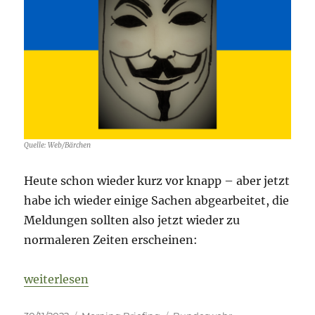
Quelle: Web/Bärchen
Heute schon wieder kurz vor knapp – aber jetzt
habe ich wieder einige Sachen abgearbeitet, die
Meldungen sollten also jetzt wieder zu
normaleren Zeiten erscheinen:
„Fog of War – 30. November 2022 – Tag 280“
weiterlesen
Veröffentlicht
Kategorien
Schlagwörter