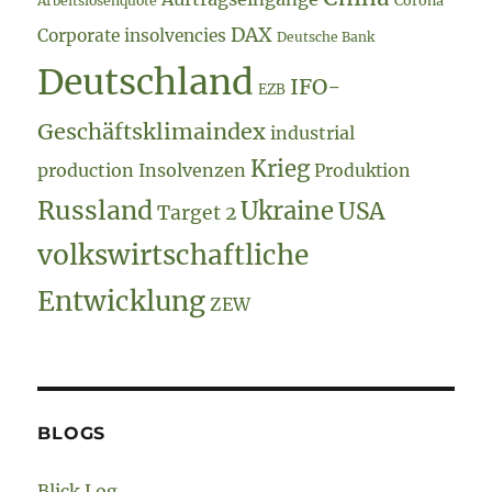
Arbeitslosenquote
Corona
DAX
Corporate insolvencies
Deutsche Bank
Deutschland
IFO-
EZB
Geschäftsklimaindex
industrial
Krieg
production
Insolvenzen
Produktion
Russland
Ukraine
USA
Target 2
volkswirtschaftliche
Entwicklung
ZEW
BLOGS
Blick Log