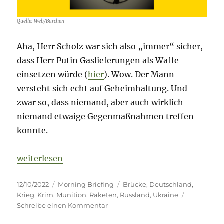
Quelle: Web/Bärchen
Aha, Herr Scholz war sich also „immer“ sicher,
dass Herr Putin Gaslieferungen als Waffe
einsetzen würde (
hier
). Wow. Der Mann
versteht sich echt auf Geheimhaltung. Und
zwar so, dass niemand, aber auch wirklich
niemand etwaige Gegenmaßnahmen treffen
konnte.
„Fog of War – 12. Oktober 2022 Tag 231“
weiterlesen
Veröffentlicht
Kategorien
Schlagwörter
12/10/2022
Morning Briefing
Brücke
,
Deutschland
,
am
Krieg
,
Krim
,
Munition
,
Raketen
,
Russland
,
Ukraine
zu
Schreibe einen Kommentar
Fog