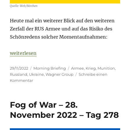
Quelle: Web/Bärchen
Heute mal ein weiterer Blick auf den weiteren
Zerfall der RUS Armee und auf das Risiko des
Schönredens solcher Momentaufnahmen:
„Fog of War – 29. November 2022 – Tag 279“
weiterlesen
Veröffentlicht
Kategorien
Schlagwörter
29/11/2022
Morning Briefing
Armee
,
Krieg
,
Munition
,
am
Russland
,
Ukraine
,
Wagner Group
Schreibe einen
zu
Kommentar
Fog
of
War
Fog of War – 28.
–
29.
November 2022 – Tag 278
November
2022
–