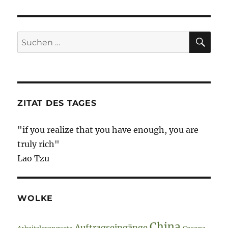
of
War
–
12.
SU
Suche
Oktober
nach:
2022
Tag
231
ZITAT DES TAGES
"if you realize that you have enough, you are
truly rich"
Lao Tzu
WOLKE
China
Auftragseingänge