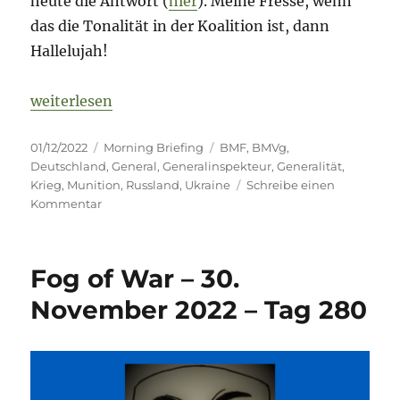
heute die Antwort (
hier
). Meine Fresse, wenn
das die Tonalität in der Koalition ist, dann
Hallelujah!
„Fog of War – 1. Dezember 2022 – Tag 281“
weiterlesen
Veröffentlicht
Kategorien
Schlagwörter
01/12/2022
Morning Briefing
BMF
,
BMVg
,
am
Deutschland
,
General
,
Generalinspekteur
,
Generalität
,
Krieg
,
Munition
,
Russland
,
Ukraine
Schreibe einen
zu
Kommentar
Fog
of
War
Fog of War – 30.
–
1.
November 2022 – Tag 280
Dezember
2022
–
Tag
281