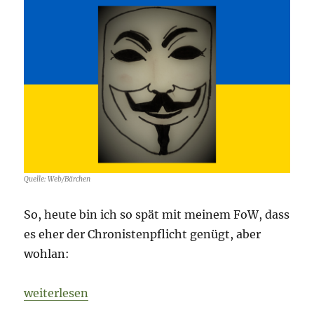
Tag
279
Quelle: Web/Bärchen
So, heute bin ich so spät mit meinem FoW, dass
es eher der Chronistenpflicht genügt, aber
wohlan:
„Fog of War – 28. November 2022 – Tag 278“
weiterlesen