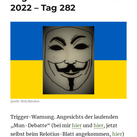
9.
2022 – Tag 282
Dezember
2022
–
Tag
289
Quelle: Web/Bärchen
Trigger-Warnung. Angesichts der laufenden
„Mun-Debatte“ (bei mir
hier
und
hier
, jetzt
selbst beim Relotius-Blatt angekommen,
hier
)