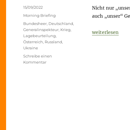
Veröffentlicht
15/09/2022
Nicht nur „unse
am
Kategorien
Morning Briefing
auch „unser“ Ge
Schlagwörter
Bundesheer
,
Deutschland
,
Generalinspekteur
,
Krieg
,
„Fog of War – 1
weiterlesen
Lagebeurteilung
,
Österreich
,
Russland
,
Ukraine
Schreibe einen
zu
Kommentar
Fog
of
War
–
15.
September
2022
–
Tag
204