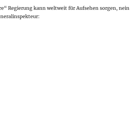
re“ Regierung kann weltweit für Aufsehen sorgen, nein
neralinspekteur:
5. September 2022 – Tag 204“