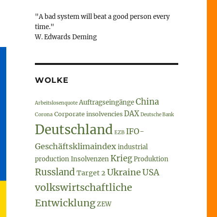
"A bad system will beat a good person every
time."
W. Edwards Deming
WOLKE
China
Auftragseingänge
Arbeitslosenquote
DAX
Corporate insolvencies
Corona
Deutsche Bank
Deutschland
IFO-
EZB
Geschäftsklimaindex
industrial
Krieg
production
Insolvenzen
Produktion
Russland
Ukraine
USA
Target 2
volkswirtschaftliche
Entwicklung
ZEW