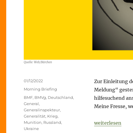
Quelle: Web/Bärchen
Veröffentlicht
01/12/2022
Zur Einleitung 
am
Kategorien
Morning Briefing
Meldung“ gester
Schlagwörter
BMF
,
BMVg
,
Deutschland
,
hilfesuchend an
General
,
Meine Fresse, we
Generalinspekteur
,
Generalität
,
Krieg
,
„Fog of War – 1
Munition
,
Russland
,
weiterlesen
Ukraine