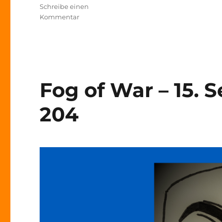
Schreibe einen
zu
Kommentar
Fog
of
War
–
1.
Dezember
Fog of War – 15. 
2022
–
204
Tag
281