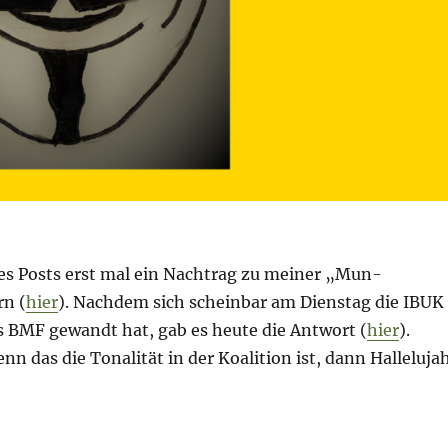
des Posts erst mal ein Nachtrag zu meiner „Mun-
n (
hier
). Nachdem sich scheinbar am Dienstag die IBUK
s BMF gewandt hat, gab es heute die Antwort (
hier
).
nn das die Tonalität in der Koalition ist, dann Halleluja
. Dezember 2022 – Tag 281“