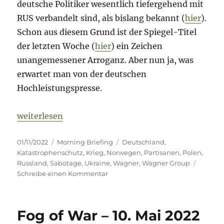
deutsche Politiker wesentlich tiefergehend mit
RUS verbandelt sind, als bislang bekannt (
hier
).
Schon aus diesem Grund ist der Spiegel-Titel
der letzten Woche (
hier
) ein Zeichen
unangemessener Arroganz. Aber nun ja, was
erwartet man von der deutschen
Hochleistungspresse.
„Fog of War – 1. November 2022 – Tag 251“
weiterlesen
Veröffentlicht
Kategorien
Schlagwörter
01/11/2022
Morning Briefing
Deutschland
,
am
Katastrophenschutz
,
Krieg
,
Norwegen
,
Partisanen
,
Polen
,
Russland
,
Sabotage
,
Ukraine
,
Wagner
,
Wagner Group
zu
Schreibe einen Kommentar
Fog
of
War
Fog of War – 10. Mai 2022
–