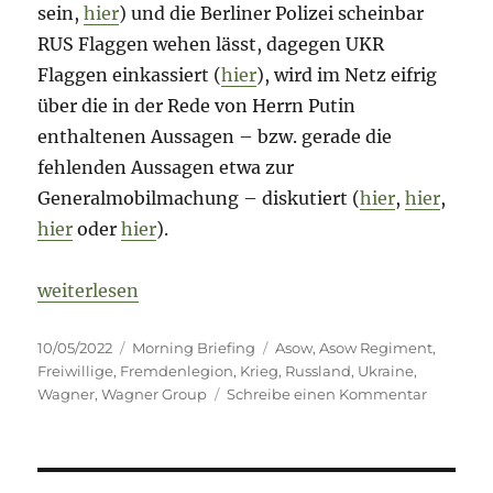
sein,
hier
) und die Berliner Polizei scheinbar
RUS Flaggen wehen lässt, dagegen UKR
Flaggen einkassiert (
hier
), wird im Netz eifrig
über die in der Rede von Herrn Putin
enthaltenen Aussagen – bzw. gerade die
fehlenden Aussagen etwa zur
Generalmobilmachung – diskutiert (
hier
,
hier
,
hier
oder
hier
).
„Fog of War – 10. Mai 2022 – Tag 76“
weiterlesen
Veröffentlicht
Kategorien
Schlagwörter
10/05/2022
Morning Briefing
Asow
,
Asow Regiment
,
am
Freiwillige
,
Fremdenlegion
,
Krieg
,
Russland
,
Ukraine
,
zu
Wagner
,
Wagner Group
Schreibe einen Kommentar
Fog
of
War
–