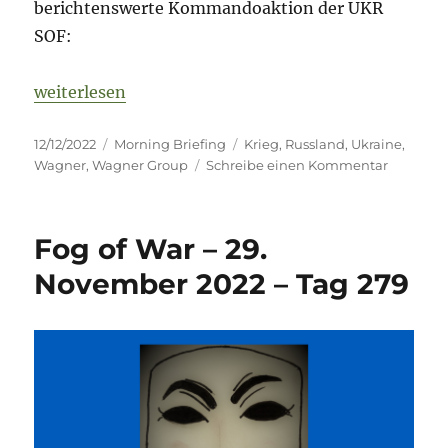
berichtenswerte Kommandoaktion der UKR
SOF:
„Fog of War – 12. Dezember 2022 – Tag 292“
weiterlesen
Veröffentlicht
Kategorien
Schlagwörter
12/12/2022
Morning Briefing
Krieg
,
Russland
,
Ukraine
,
am
zu
Wagner
,
Wagner Group
Schreibe einen Kommentar
Fog
of
War
Fog of War – 29.
–
12.
November 2022 – Tag 279
Dezemb
2022
–
Tag
292