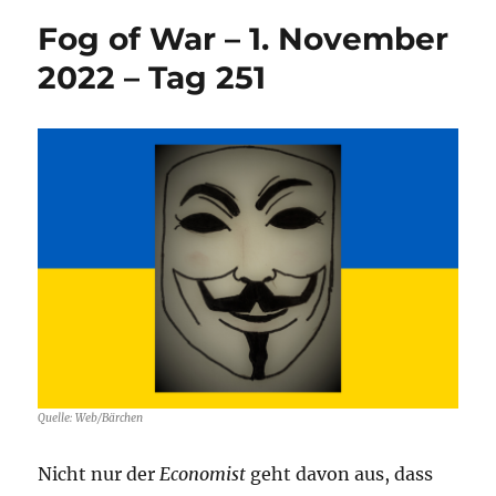
War
Fog of War – 1. November
–
29.
2022 – Tag 251
November
2022
–
Tag
279
Quelle: Web/Bärchen
Nicht nur der
Economist
geht davon aus, dass