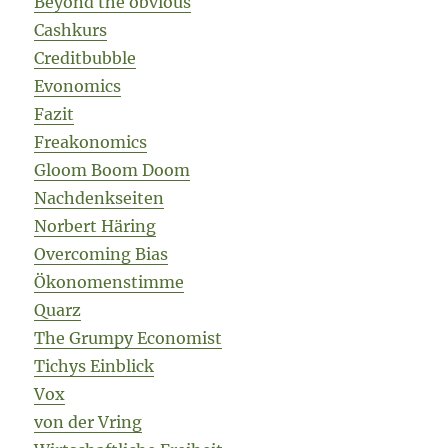
Beyond the obvious
Cashkurs
Creditbubble
Evonomics
Fazit
Freakonomics
Gloom Boom Doom
Nachdenkseiten
Norbert Häring
Overcoming Bias
Ökonomenstimme
Quarz
The Grumpy Economist
Tichys Einblick
Vox
von der Vring