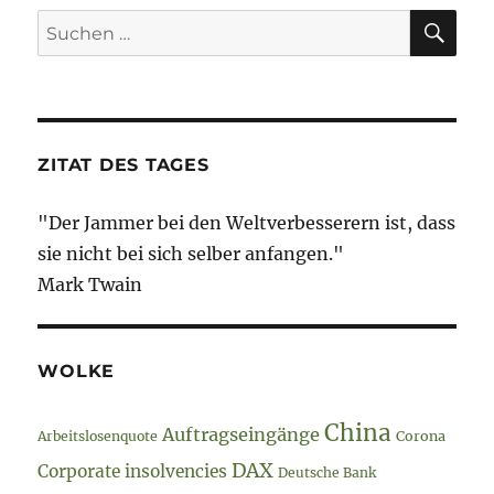
10.
SU
Suche
Mai
nach:
2022
–
Tag
76
ZITAT DES TAGES
"Der Jammer bei den Weltverbesserern ist, dass
sie nicht bei sich selber anfangen."
Mark Twain
WOLKE
China
Auftragseingänge
Arbeitslosenquote
Corona
DAX
Corporate insolvencies
Deutsche Bank