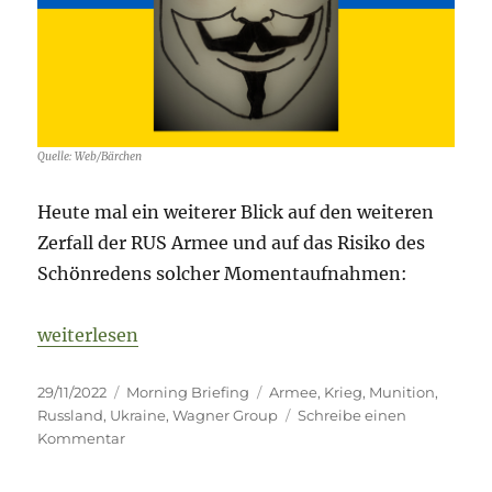
Quelle: Web/Bärchen
Heute mal ein weiterer Blick auf den weiteren
Zerfall der RUS Armee und auf das Risiko des
Schönredens solcher Momentaufnahmen:
„Fog of War – 29. November 2022 – Tag 279“
weiterlesen
Veröffentlicht
Kategorien
Schlagwörter
29/11/2022
Morning Briefing
Armee
,
Krieg
,
Munition
,
am
Russland
,
Ukraine
,
Wagner Group
Schreibe einen
zu
Kommentar
Fog
of