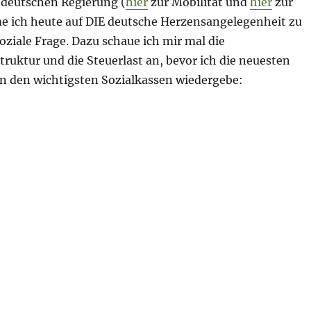
 deutschen Regierung (
hier
zur Mobilität und
hier
zur
e ich heute auf DIE deutsche Herzensangelegenheit zu
oziale Frage. Dazu schaue ich mir mal die
ruktur und die Steuerlast an, bevor ich die neuesten
in den wichtigsten Sozialkassen wiedergebe:
ng – 4. Oktober 2021 – Soziales – und immer aufs Gas…