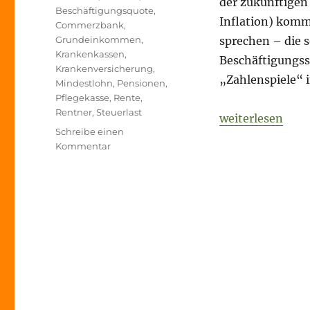
der zukünftigen
Beschäftigungsquote
,
Inflation) komm
Commerzbank
,
Grundeinkommen
,
sprechen – die s
Krankenkassen
,
Beschäftigungsst
Krankenversicherung
,
„Zahlenspiele“ 
Mindestlohn
,
Pensionen
,
Pflegekasse
,
Rente
,
Rentner
,
Steuerlast
„Morning Briefi
weiterlesen
Schreibe einen
zu
Kommentar
Morning
Briefing
–
4.
Oktober
2021
–
Soziales
–
und
immer