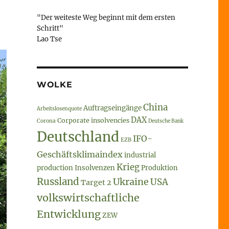
"Der weiteste Weg beginnt mit dem ersten
Schritt"
Lao Tse
WOLKE
China
Auftragseingänge
Arbeitslosenquote
DAX
Corporate insolvencies
Corona
Deutsche Bank
Deutschland
IFO-
EZB
Geschäftsklimaindex
industrial
Krieg
production
Insolvenzen
Produktion
Russland
Ukraine
USA
Target 2
volkswirtschaftliche
Entwicklung
ZEW