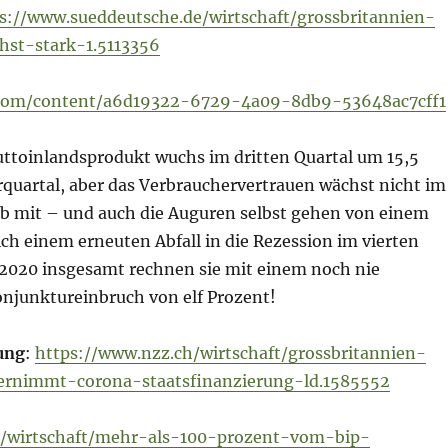
s://www.sueddeutsche.de/wirtschaft/grossbritannien-
hst-stark-1.5113356
.com/content/a6d19322-6729-4a09-8db9-53648ac7cff1
ruttoinlandsprodukt wuchs im dritten Quartal um 15,5
quartal, aber das Verbrauchervertrauen wächst nicht im
b mit – und auch die Auguren selbst gehen von einem
ch einem erneuten Abfall in die Rezession im vierten
r 2020 insgesamt rechnen sie mit einem noch nie
junktureinbruch von elf Prozent!
ung
:
https://www.nzz.ch/wirtschaft/grossbritannien-
rnimmt-corona-staatsfinanzierung-ld.1585552
at/wirtschaft/mehr-als-100-prozent-vom-bip-