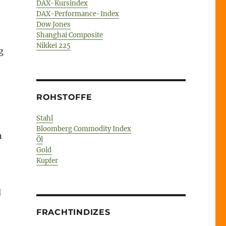
DAX-Kursindex
DAX-Performance-Index
Dow Jones
Shanghai Composite
Nikkei 225
g
.
ROHSTOFFE
Stahl
Bloomberg Commodity Index
n
Öl
Gold
Kupfer
d
FRACHTINDIZES