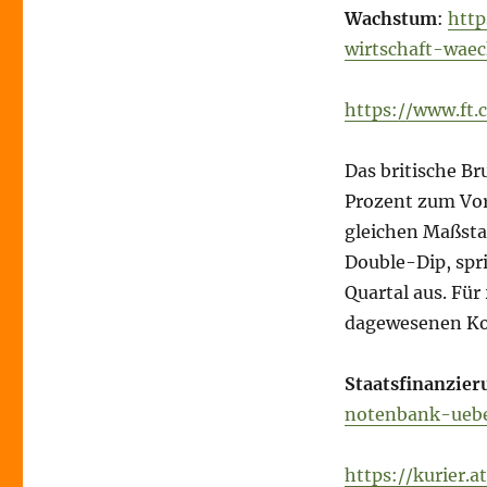
Wachstum
:
http
wirtschaft-waec
https://www.ft
Das britische B
Prozent zum Vor
gleichen Maßsta
Double-Dip, spri
Quartal aus. Fü
dagewesenen Kon
Staatsfinanzier
notenbank-uebe
https://kurier.