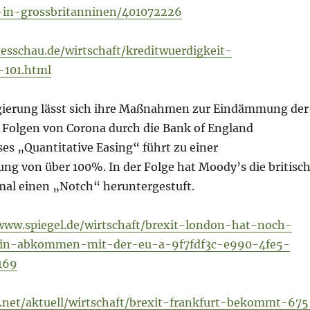
-in-grossbritanninen/401072226
esschau.de/wirtschaft/kreditwuerdigkeit-
-101.html
egierung lässt sich ihre Maßnahmen zur Eindämmung der
n Folgen von Corona durch die Bank of England
ses „Quantitative Easing“ führt zu einer
ng von über 100%. In der Folge hat Moody’s die britisc
nmal einen „Notch“ heruntergestuft.
www.spiegel.de/wirtschaft/brexit-london-hat-noch-
ein-abkommen-mit-der-eu-a-9f7fdf3c-e990-4fe5-
169
.net/aktuell/wirtschaft/brexit-frankfurt-bekommt-675