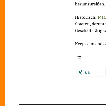
herumzureißen.
Historisch
:
1914
Staaten, darunt
Geschäftstätigke
Keep calm and c
-tz
teilen