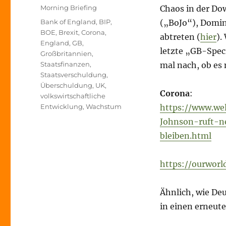
am
Kategorien
Morning Briefing
Chaos in der Do
Schlagwörter
Bank of England
,
BIP
,
(„BoJo“), Domin
BOE
,
Brexit
,
Corona
,
abtreten (
hier
).
England
,
GB
,
letzte „GB-Speci
Großbritannien
,
Staatsfinanzen
,
mal nach, ob es
Staatsverschuldung
,
Überschuldung
,
UK
,
Corona
:
volkswirtschaftliche
Entwicklung
,
Wachstum
https://www.wel
Johnson-ruft-
bleiben.html
https://ourworl
Ähnlich, wie De
in einen erneute