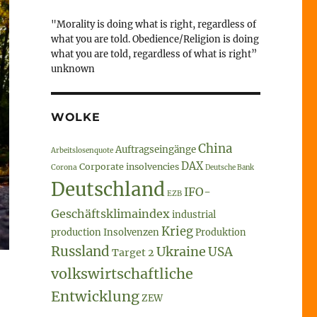
"Morality is doing what is right, regardless of
what you are told. Obedience/Religion is doing
what you are told, regardless of what is right”
unknown
WOLKE
China
Auftragseingänge
Arbeitslosenquote
DAX
Corporate insolvencies
Corona
Deutsche Bank
Deutschland
IFO-
EZB
Geschäftsklimaindex
industrial
Krieg
production
Insolvenzen
Produktion
Russland
Ukraine
USA
Target 2
volkswirtschaftliche
Entwicklung
ZEW