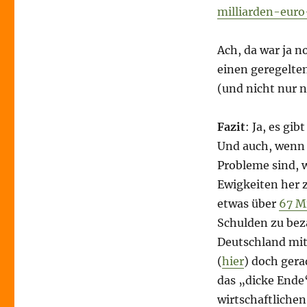
milliarden-eur
Ach, da war ja 
einen geregelten
(und nicht nur n
Fazit
: Ja, es gi
Und auch, wenn e
Probleme sind, 
Ewigkeiten her 
etwas über
67 Mi
Schulden zu bez
Deutschland mit
(
hier
) doch gera
das „dicke Ende
wirtschaftliche