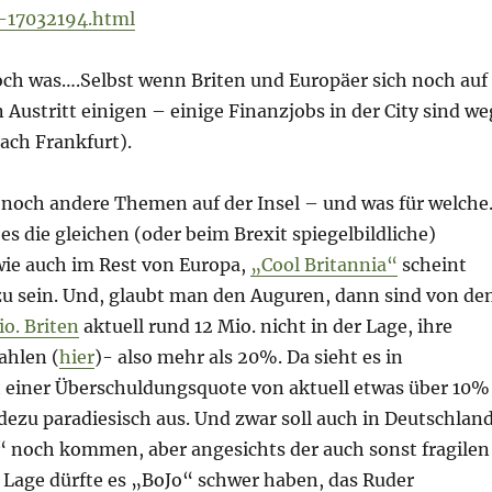
o-17032194.html
noch was….Selbst wenn Briten und Europäer sich noch auf
 Austritt einigen – einige Finanzjobs in der City sind we
ach Frankfurt).
bt noch andere Themen auf der Insel – und was für welche
s die gleichen (oder beim Brexit spiegelbildliche)
wie auch im Rest von Europa,
„Cool Britannia“
scheint
zu sein. Und, glaubt man den Auguren, dann sind von de
o. Briten
aktuell rund 12 Mio. nicht in der Lage, ihre
ahlen (
hier
)- also mehr als 20%. Da sieht es in
 einer Überschuldungsquote von aktuell etwas über 10%
dezu paradiesisch aus. Und zwar soll auch in Deutschlan
“ noch kommen, aber angesichts der auch sonst fragilen
n Lage dürfte es „BoJo“ schwer haben, das Ruder