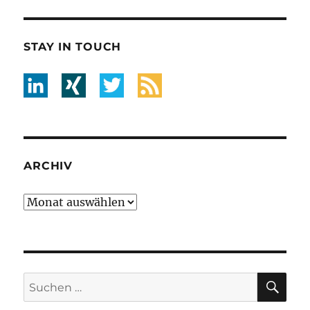
STAY IN TOUCH
ARCHIV
Archiv
SU
Suche
nach: