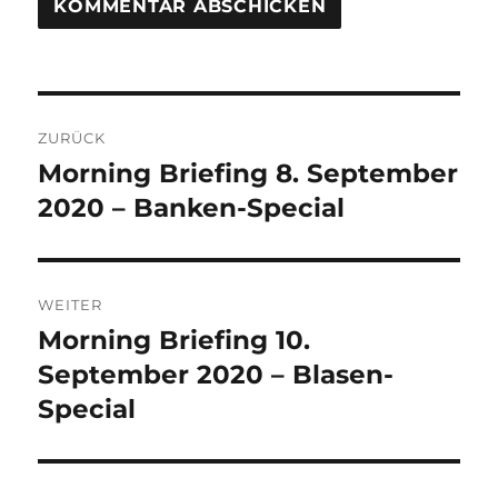
Beitrags-
ZURÜCK
Navigation
Morning Briefing 8. September
Vorheriger
Beitrag:
2020 – Banken-Special
WEITER
Morning Briefing 10.
Nächster
Beitrag:
September 2020 – Blasen-
Special