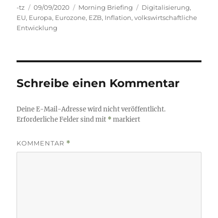
Autor
Veröffentlicht
Kategorien
Schlagwörter
-tz
09/09/2020
Morning Briefing
Digitalisierung
,
am
EU
,
Europa
,
Eurozone
,
EZB
,
Inflation
,
volkswirtschaftliche
Entwicklung
Schreibe einen Kommentar
Deine E-Mail-Adresse wird nicht veröffentlicht.
Erforderliche Felder sind mit
*
markiert
KOMMENTAR
*