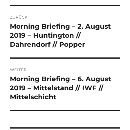
Beitrags-
ZURÜCK
Navigation
Morning Briefing – 2. August
Vorheriger
Beitrag:
2019 – Huntington //
Dahrendorf // Popper
WEITER
Morning Briefing – 6. August
Nächster
Beitrag:
2019 – Mittelstand // IWF //
Mittelschicht