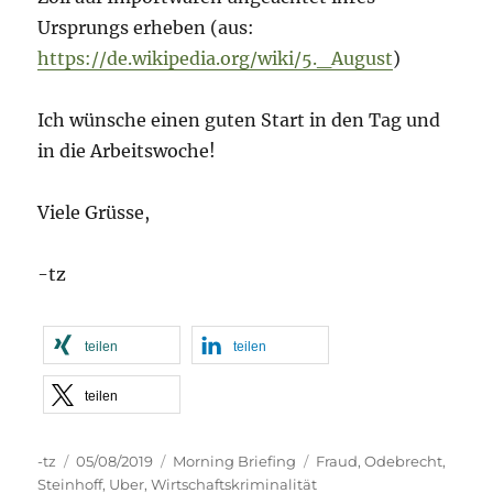
Ursprungs erheben (aus:
https://de.wikipedia.org/wiki/5._August
)
Ich wünsche einen guten Start in den Tag und
in die Arbeitswoche!
Viele Grüsse,
-tz
teilen
teilen
teilen
Autor
Veröffentlicht
Kategorien
Schlagwörter
-tz
05/08/2019
Morning Briefing
Fraud
,
Odebrecht
,
am
Steinhoff
,
Uber
,
Wirtschaftskriminalität