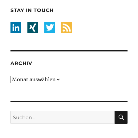
STAY IN TOUCH
ARCHIV
Archiv
SU
Suche
nach: