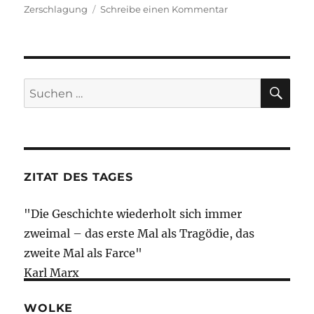
zu
Zerschlagung
Schreibe einen Kommentar
Morning
Briefing
–
9.
Dezember
SU
Suche
2021
nach:
–
Deutsche
Bahn
–
ambitionierte
ZITAT DES TAGES
Pläne
und
"Die Geschichte wiederholt sich immer
Italien….
zweimal – das erste Mal als Tragödie, das
zweite Mal als Farce"
Karl Marx
WOLKE