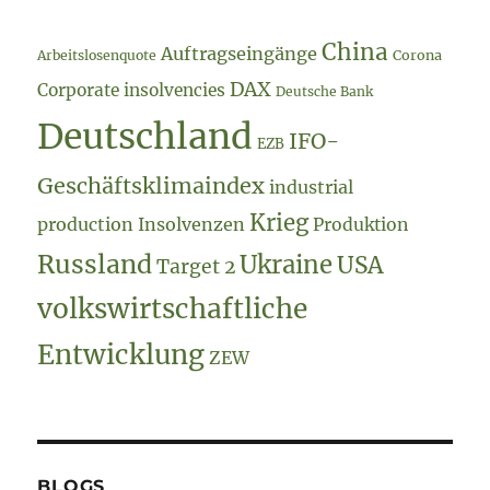
China
Auftragseingänge
Arbeitslosenquote
Corona
DAX
Corporate insolvencies
Deutsche Bank
Deutschland
IFO-
EZB
Geschäftsklimaindex
industrial
Krieg
production
Insolvenzen
Produktion
Russland
Ukraine
USA
Target 2
volkswirtschaftliche
Entwicklung
ZEW
BLOGS