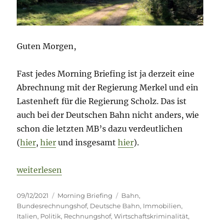
Guten Morgen,
Fast jedes Morning Briefing ist ja derzeit eine
Abrechnung mit der Regierung Merkel und ein
Lastenheft für die Regierung Scholz. Das ist
auch bei der Deutschen Bahn nicht anders, wie
schon die letzten MB’s dazu verdeutlichen
(
hier
,
hier
und insgesamt
hier
).
„Morning Briefing – 9. Dezember 2021 – Deutsche B
weiterlesen
Veröffentlicht
Kategorien
Schlagwörter
09/12/2021
Morning Briefing
Bahn
,
am
Bundesrechnungshof
,
Deutsche Bahn
,
Immobilien
,
Italien
,
Politik
,
Rechnungshof
,
Wirtschaftskriminalität
,