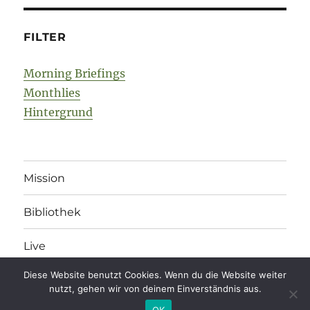
FILTER
Morning Briefings
Monthlies
Hintergrund
Mission
Bibliothek
Live
Diese Website benutzt Cookies. Wenn du die Website weiter
nutzt, gehen wir von deinem Einverständnis aus.
legonomics
Impressum
/
Datenschutz
/
Kommentarregeln
OK