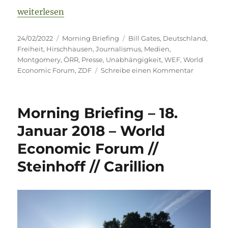
„Morning Briefing – 24. Februar 2022 – Journalism
weiterlesen
Veröffentlicht
Kategorien
Schlagwörter
24/02/2022
Morning Briefing
Bill Gates
,
Deutschland
,
am
Freiheit
,
Hirschhausen
,
Journalismus
,
Medien
,
Montgomery
,
ÖRR
,
Presse
,
Unabhängigkeit
,
WEF
,
World
zu
Economic Forum
,
ZDF
Schreibe einen Kommentar
Morning
Briefing
–
Morning Briefing – 18.
24.
Februar
Januar 2018 – World
2022
Economic Forum //
–
Journalis
Steinhoff // Carillion
–
Harmlos
–
für
die
Regierun