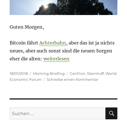
Guten Morgen,
Bitcoin fährt
Achterbahn
, aber das ist ja nichts
neues, aber auch sonst sind die neuen Sorgen
„Morning Briefing – 18. Januar 2018 
eher die alten:
weiterlesen
Veröffentlicht
Kategorien
Schlagwörter
18/01/2018
Morning Briefing
Carillion
,
Steinhoff
,
World
am
zu
Economic Forum
Schreibe einen Kommentar
Morning
Briefing
–
18.
Januar
SU
Suche
2018
nach:
–
World