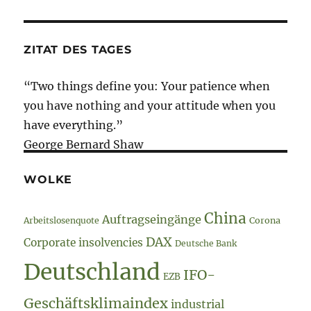
Economic
Forum
//
ZITAT DES TAGES
Steinhoff
//
“Two things define you: Your patience when
Carillion
you have nothing and your attitude when you
have everything.”
George Bernard Shaw
WOLKE
China
Auftragseingänge
Arbeitslosenquote
Corona
DAX
Corporate insolvencies
Deutsche Bank
Deutschland
IFO-
EZB
Geschäftsklimaindex
industrial