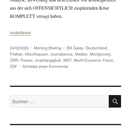
aus der sich OFFENSICHTLICH zuspitzenden Krise
KOMPLETT versagt haben.
„Morning Briefing – 24. Februar 2022 – Journalismus – Harmlos 
weiterlesen
Veröffentlicht
Kategorien
Schlagwörter
24/02/2022
Morning Briefing
Bill Gates
,
Deutschland
,
am
Freiheit
,
Hirschhausen
,
Journalismus
,
Medien
,
Montgomery
,
ÖRR
,
Presse
,
Unabhängigkeit
,
WEF
,
World Economic Forum
,
zu
ZDF
Schreibe einen Kommentar
Morning
Briefing
–
24.
SU
Februar
Suche
2022
nach:
–
Journalismus
–
Harmlos