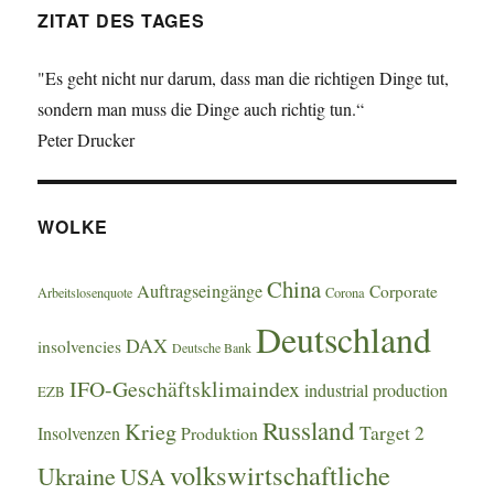
–
ZITAT DES TAGES
für
die
"Es geht nicht nur darum, dass man die richtigen Dinge tut,
Regierung
sondern man muss die Dinge auch richtig tun.“
Peter Drucker
WOLKE
China
Auftragseingänge
Corporate
Arbeitslosenquote
Corona
Deutschland
DAX
insolvencies
Deutsche Bank
IFO-Geschäftsklimaindex
industrial production
EZB
Russland
Krieg
Target 2
Insolvenzen
Produktion
volkswirtschaftliche
Ukraine
USA