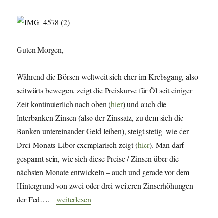
Guten Morgen,
Während die Börsen weltweit sich eher im Krebsgang, also
seitwärts bewegen, zeigt die Preiskurve für Öl seit einiger
Zeit kontinuierlich nach oben (
hier
) und auch die
Interbanken-Zinsen (also der Zinssatz, zu dem sich die
Banken untereinander Geld leihen), steigt stetig, wie der
Drei-Monats-Libor exemplarisch zeigt (
hier
). Man darf
gespannt sein, wie sich diese Preise / Zinsen über die
nächsten Monate entwickeln – auch und gerade vor dem
Hintergrund von zwei oder drei weiteren Zinserhöhungen
„Morning Briefing – 19. April 2018 – Russland // G
der Fed….
weiterlesen