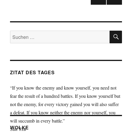
–
VOR
der
Venezuela
HERI
//
GE
Beiträge
SEIT
England
E
//
SU
Suche
Monte
nach:
dei
Paschi
ZITAT DES TAGES
“If you know the enemy and know yourself, you need not
fear the result of a hundred battles. If you know yourself but
not the enemy, for every victory gained you will also suffer
a defeat. If you know neither the enemy nor yourself, you
will succumb in every battle.”
WOLKE
Sun Tzu