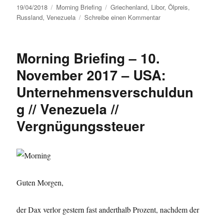
Veröffentlicht
Kategorien
Schlagwörter
19/04/2018
Morning Briefing
Griechenland
,
Libor
,
Ölpreis
,
am
zu
Russland
,
Venezuela
Schreibe einen Kommentar
Morning
Briefing
–
Morning Briefing – 10.
19.
April
November 2017 – USA:
2018
Unternehmensverschuldun
–
Russland
g // Venezuela //
//
Griechenland
Vergnügungssteuer
//
Venezuela
Guten Morgen,
der Dax verlor gestern fast anderthalb Prozent, nachdem der