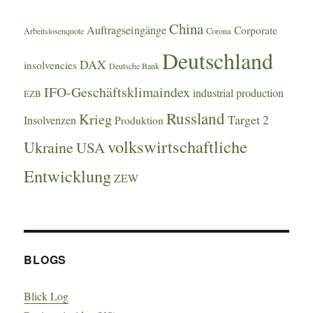
China
Auftragseingänge
Corporate
Arbeitslosenquote
Corona
Deutschland
DAX
insolvencies
Deutsche Bank
IFO-Geschäftsklimaindex
industrial production
EZB
Russland
Krieg
Target 2
Insolvenzen
Produktion
volkswirtschaftliche
Ukraine
USA
Entwicklung
ZEW
BLOGS
Blick Log