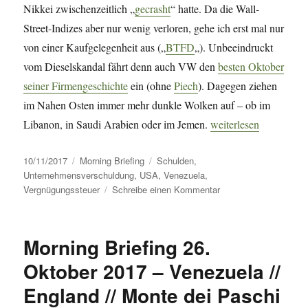
Nikkei zwischenzeitlich „
gecrasht
“ hatte. Da die Wall-
Street-Indizes aber nur wenig verloren, gehe ich erst mal nur
von einer Kaufgelegenheit aus („
BTFD
„). Unbeeindruckt
vom Dieselskandal fährt denn auch VW den
besten Oktober
seiner Firmengeschichte
ein (ohne
Piech
). Dagegen ziehen
im Nahen Osten immer mehr dunkle Wolken auf – ob im
„Morning Briefing – 
Libanon, in Saudi Arabien oder im Jemen.
weiterlesen
Veröffentlicht
Kategorien
Schlagwörter
10/11/2017
Morning Briefing
Schulden
,
am
Unternehmensverschuldung
,
USA
,
Venezuela
,
zu
Vergnügungssteuer
Schreibe einen Kommentar
Morning
Briefing
–
Morning Briefing 26.
10.
November
Oktober 2017 – Venezuela //
2017
England // Monte dei Paschi
–
USA: