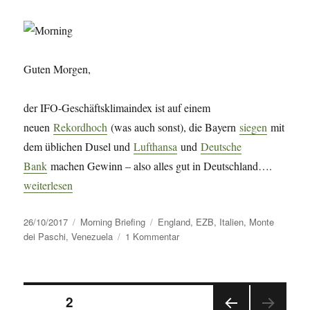
Unternehmensverschu
//
Venezuela
//
Guten Morgen,
Vergnügungssteuer
der IFO-Geschäftsklimaindex ist auf einem
neuen
Rekordhoch
(was auch sonst), die Bayern
siegen
mit
dem üblichen Dusel und
Lufthansa
und
Deutsche
Bank
machen Gewinn – also alles gut in Deutschland….
„Morning Briefing 26. Oktober 2017 – Venezuela // England // M
weiterlesen
Veröffentlicht
Kategorien
Schlagwörter
26/10/2017
Morning Briefing
England
,
EZB
,
Italien
,
Monte
am
zu
dei Paschi
,
Venezuela
1 Kommentar
Morning
Briefing
26.
Seitennummerierung
Oktober
SEITE
2
2017