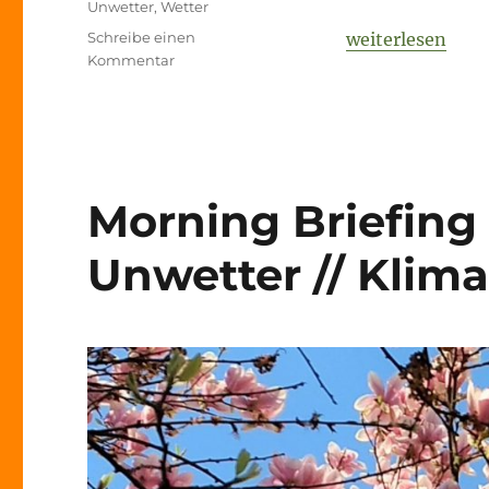
Unwetter
,
Wetter
„Morning Briefi
Schreibe einen
weiterlesen
zu
Kommentar
Morning
Briefing
16.
Dezember
2021
–
Morning Briefing –
Klimawandel
–
Unwetter // Klim
der
„lange
Marsch“