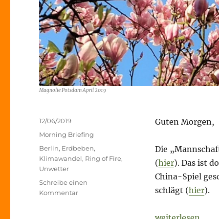
Magnolie Potsdam April 2019
Veröffentlicht
12/06/2019
Guten Morgen,
am
Kategorien
Morning Briefing
Schlagwörter
Berlin
,
Erdbeben
,
Die „Mannschaft
Klimawandel
,
Ring of Fire
,
(
hier
). Das ist 
Unwetter
China-Spiel ge
Schreibe einen
schlägt (
hier
).
zu
Kommentar
Morning
Briefing
„Morning Briefi
weiterlesen