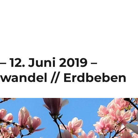
ng 16. Dezember 2021 – Klimawandel – der „lange Mars
 12. Juni 2019 –
awandel // Erdbeben