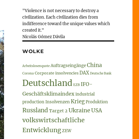
"Violence is not necessary to destroy a
civilization. Each civilization dies from
indifference toward the unique values which
created it."
Nicolás Gómez Dávila
WOLKE
China
Auftragseingänge
Arbeitslosenquote
DAX
Corporate insolvencies
Corona
Deutsche Bank
Deutschland
IFO-
EZB
Geschäftsklimaindex
industrial
Krieg
production
Insolvenzen
Produktion
Russland
Ukraine
USA
Target 2
volkswirtschaftliche
Entwicklung
ZEW