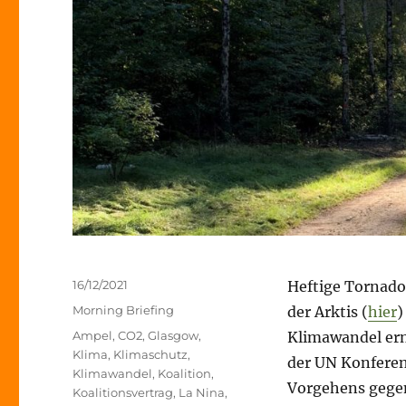
Veröffentlicht
16/12/2021
Heftige Tornado
am
Kategorien
Morning Briefing
der Arktis (
hier
)
Schlagwörter
Ampel
,
CO2
,
Glasgow
,
Klimawandel ern
Klima
,
Klimaschutz
,
der UN Konferen
Klimawandel
,
Koalition
,
Vorgehens gege
Koalitionsvertrag
,
La Nina
,