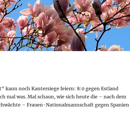
“ kann noch Kantersiege feiern: 8:0 gegen Estland
doch mal was. Mal schaun, wie sich heute die – nach dem
schwächte – Frauen-Nationalmannschaft gegen Spanien
ng – 12. Juni 2019 – Unwetter // Klimawandel // Erdbeb