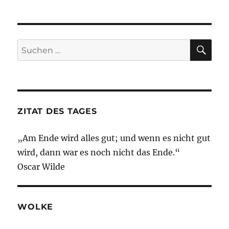
Briefing
16.
Dezember
2021
SU
Suche
–
nach:
Klimawandel
–
der
„lange
Marsch“
ZITAT DES TAGES
„Am Ende wird alles gut; und wenn es nicht gut
wird, dann war es noch nicht das Ende.“
Oscar Wilde
WOLKE