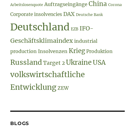
China
Auftragseingänge
Arbeitslosenquote
Corona
DAX
Corporate insolvencies
Deutsche Bank
Deutschland
IFO-
EZB
Geschäftsklimaindex
industrial
Krieg
production
Insolvenzen
Produktion
Russland
Ukraine
USA
Target 2
volkswirtschaftliche
Entwicklung
ZEW
BLOGS