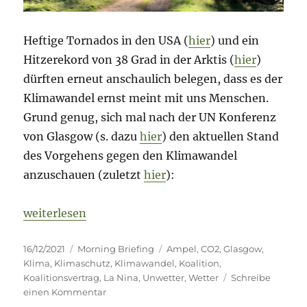
Heftige Tornados in den USA (
hier
) und ein
Hitzerekord von 38 Grad in der Arktis (
hier
)
dürften erneut anschaulich belegen, dass es der
Klimawandel ernst meint mit uns Menschen.
Grund genug, sich mal nach der UN Konferenz
von Glasgow (s. dazu
hier
) den aktuellen Stand
des Vorgehens gegen den Klimawandel
anzuschauen (zuletzt
hier
):
„Morning Briefing 16. Dezember 2021 – Klimawand
weiterlesen
Veröffentlicht
Kategorien
Schlagwörter
16/12/2021
Morning Briefing
Ampel
,
CO2
,
Glasgow
,
am
Klima
,
Klimaschutz
,
Klimawandel
,
Koalition
,
Koalitionsvertrag
,
La Nina
,
Unwetter
,
Wetter
Schreibe
zu
einen Kommentar
Morning