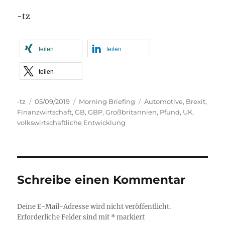
-tz
teilen
teilen
teilen
Autor
Veröffentlicht
Kategorien
Schlagwörter
-tz
05/09/2019
Morning Briefing
Automotive
,
Brexit
,
am
Finanzwirtschaft
,
GB
,
GBP
,
Großbritannien
,
Pfund
,
UK
,
volkswirtschaftliche Entwicklung
Schreibe einen Kommentar
Deine E-Mail-Adresse wird nicht veröffentlicht.
Erforderliche Felder sind mit
*
markiert