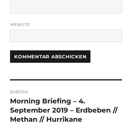
WEBSITE
Beitrags-
ZURÜCK
Navigation
Morning Briefing – 4.
Vorheriger
Beitrag:
September 2019 – Erdbeben //
Methan // Hurrikane