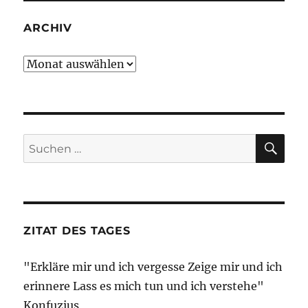
ARCHIV
Archiv
SU
Suche
nach:
ZITAT DES TAGES
"Erkläre mir und ich vergesse Zeige mir und ich
erinnere Lass es mich tun und ich verstehe"
Konfuzius