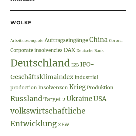
WOLKE
China
Auftragseingänge
Arbeitslosenquote
Corona
DAX
Corporate insolvencies
Deutsche Bank
Deutschland
IFO-
EZB
Geschäftsklimaindex
industrial
Krieg
production
Insolvenzen
Produktion
Russland
Ukraine
USA
Target 2
volkswirtschaftliche
Entwicklung
ZEW