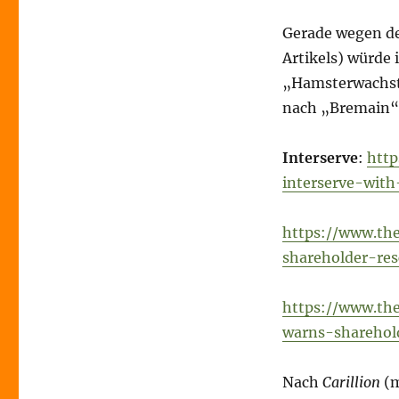
Gerade wegen de
Artikels) würde 
„Hamsterwachst
nach „Bremain“ w
Interserve
:
http
interserve-with
https://www.th
shareholder-res
https://www.the
warns-sharehold
Nach
Carillion
(m