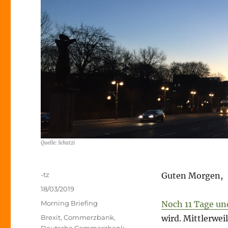
Quelle: Schatzi
Autor
-tz
Guten Morgen,
Veröffentlicht
18/03/2019
am
Kategorien
Morning Briefing
Noch 11 Tage un
Schlagwörter
Brexit
,
Commerzbank
,
wird. Mittlerweil