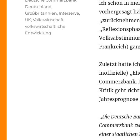
Deutsche Commerzbank
,
ich schon in me
Deutschland
,
vorhergesagt ha
Großbritannien
,
Interserve
,
UK
,
Volkswirtschaft
,
„zurücknehmen“.
volkswirtschaftliche
„Reflexionsphas
Entwicklung
Volksabstimmung
Frankreich) gan
Zuletzt hatte ic
inoffizielle) „
Commerzbank. Jet
Kritik geht richti
Jahresprognose (s
„
Die Deutsche Ba
Commerzbank zwa
einer staatlichen