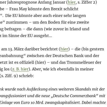
iner Jahresprognose Anfang Januar (
hier
, s. Ziffer 2)
be – Frau May könnte den Brexit schlicht
 Die EU könnte aber auch einer sehr langen
e“ zustimmen – um den Boden für eine zweite
 befragen – die dann (wie zuvor in Irland und
z im Sinne der EU ausgeht…
h am 13. März darüber berichtet (
hier
) – die (bis gestern
Eheanbahnung“ zwischen der Deutschen Bank und der
zt ist es offiziell (hier) – und das Trommelfeuer der
g los (
z. B. hier
). Aber, wie ich ebenfalls in meiner
. Ziff. 9) schrieb:
nk wurde nach Aufdeckung eines weiteren Skandals mit der
ngsfusioniert und die neue „Deutsche Commerzbank“ mit
 Einlage von Euro 10 Mrd. zwangskapitalisiert. Dabei machte