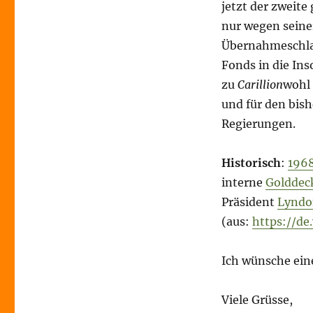
jetzt der zweite
nur wegen seine
Übernahmeschla
Fonds in die In
zu
Carillion
wohl 
und für den bish
Regierungen.
Historisch
:
196
interne
Golddec
Präsident
Lyndo
(aus:
https://de
Ich wünsche eine
Viele Grüsse,