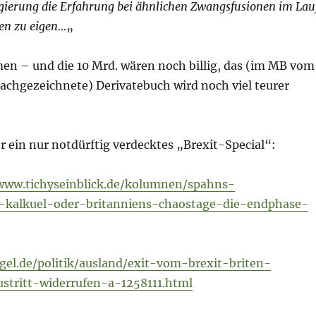
egierung die Erfahrung bei ähnlichen Zwangsfusionen im Lau
ien zu eigen…
„
en – und die 10 Mrd. wären noch billig, das (im MB vom
nachgezeichnete) Derivatebuch wird noch viel teurer
 ein nur notdürftig verdecktes „Brexit-Special“:
www.tichyseinblick.de/kolumnen/spahns-
-kalkuel-oder-britanniens-chaostage-die-endphase-
gel.de/politik/ausland/exit-vom-brexit-briten-
stritt-widerrufen-a-1258111.html