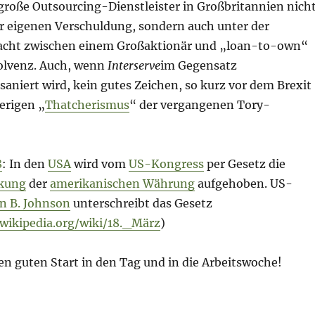
 große Outsourcing-Dienstleister in Großbritannien nich
r eigenen Verschuldung, sondern auch unter der
cht zwischen einem Großaktionär und „loan-to-own“
solvenz. Auch, wenn
Interserve
im Gegensatz
saniert wird, kein gutes Zeichen, so kurz vor dem Brexit
erigen „
Thatcherismus
“ der vergangenen Tory-
8
: In den
USA
wird vom
US-Kongress
per Gesetz die
kung
der
amerikanischen Währung
aufgehoben. US-
n B. Johnson
unterschreibt das Gesetz
.wikipedia.org/wiki/18._März
)
n guten Start in den Tag und in die Arbeitswoche!