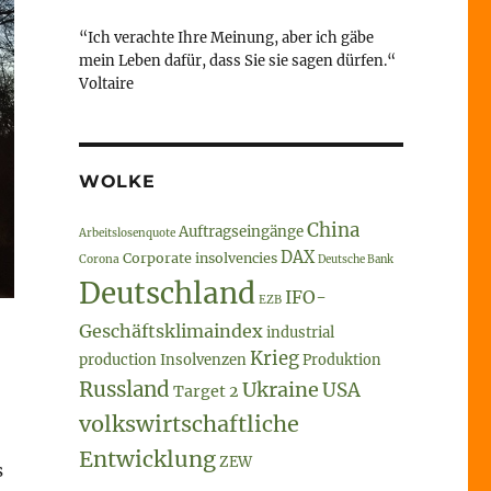
“Ich verachte Ihre Meinung, aber ich gäbe
mein Leben dafür, dass Sie sie sagen dürfen.“
Voltaire
WOLKE
China
Auftragseingänge
Arbeitslosenquote
DAX
Corporate insolvencies
Corona
Deutsche Bank
Deutschland
IFO-
EZB
Geschäftsklimaindex
industrial
Krieg
production
Insolvenzen
Produktion
Russland
Ukraine
USA
Target 2
volkswirtschaftliche
Entwicklung
ZEW
s