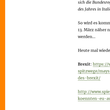
sich die Bundesr
des Jahres in Ital
So wird es komm
13. März näher 
werden…
Heute mal wieder
Brexit
:
https://
spitzwege/mays
des-brexit/
http://www.spie
koennten-eu-au