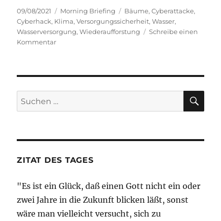
Veröffentlicht
Kategorien
Schlagwörter
09/08/2021
Morning Briefing
Bäume
,
Cyberattacke
,
am
Cyberhack
,
Klima
,
Versorgungssicherheit
,
Wasser
,
Wasserversorgung
,
Wiederaufforstung
Schreibe einen
zu
Kommentar
Morning
Briefing
–
9.
August
SU
Suche
2021
nach:
–
Wasser
–
die
Grundlage
ZITAT DES TAGES
des
Lebens
"Es ist ein Glück, daß einen Gott nicht ein oder
zwei Jahre in die Zukunft blicken läßt, sonst
wäre man vielleicht versucht, sich zu