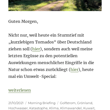
Guten Morgen,
Nicht nur, weil heute ein Sturmtief mit
„kurzlebigen Tornados“ über Deutschland
ziehen soll (
hier
), sondern auch weil meine
letzten Ergüsse zu den potentiellen
Auswirkungen menschlicher Eingriffe in die
Natur schon etwas zurückliegt (
hier
), heute
mal ein Umwelt-Special:
„Morning Briefing – 21. Oktober 2021 – Umwelt – d
weiterlesen
Veröffentlicht
Kategorien
Schlagwörter
21/10/2021
Morning Briefing
Golfstrom
,
Grönland
,
am
Hochwasser
,
Katastophe
,
Klima
,
Klimawandel
,
Kuwait
,