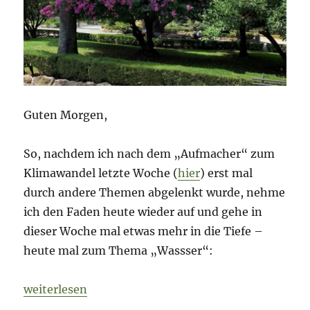
Guten Morgen,
So, nachdem ich nach dem „Aufmacher“ zum
Klimawandel letzte Woche (
hier
) erst mal
durch andere Themen abgelenkt wurde, nehme
ich den Faden heute wieder auf und gehe in
dieser Woche mal etwas mehr in die Tiefe –
heute mal zum Thema „Wassser“:
„Morning Briefing – 9. August 2021 – Wasser – die
weiterlesen