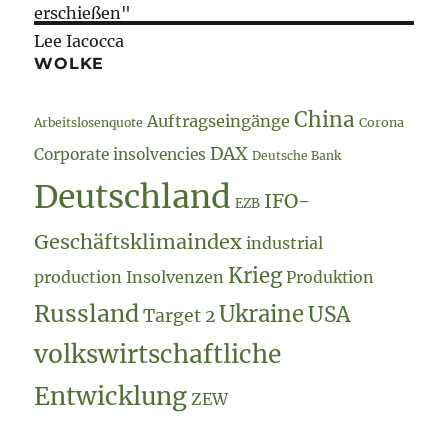
erschießen"
Lee Iacocca
WOLKE
China
Auftragseingänge
Arbeitslosenquote
Corona
DAX
Corporate insolvencies
Deutsche Bank
Deutschland
IFO-
EZB
Geschäftsklimaindex
industrial
Krieg
production
Insolvenzen
Produktion
Russland
Ukraine
USA
Target 2
volkswirtschaftliche
Entwicklung
ZEW