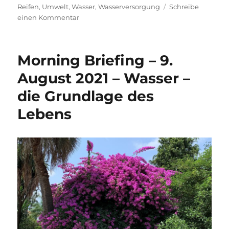
Reifen
,
Umwelt
,
Wasser
,
Wasserversorgung
Schreibe
zu
einen Kommentar
Morning
Briefing
–
Morning Briefing – 9.
21.
Oktober
August 2021 – Wasser –
2021
die Grundlage des
–
Umwelt
Lebens
–
der
geht’s
auch
nicht
besser…