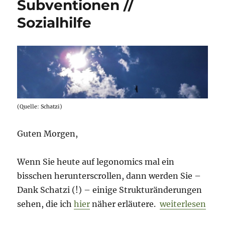
Subventionen //
EU-
Parlament
Sozialhilfe
//
AfD
(Quelle: Schatzi)
Guten Morgen,
Wenn Sie heute auf legonomics mal ein
bisschen herunterscrollen, dann werden Sie –
Dank Schatzi (!) – einige Strukturänderungen
„Morning Briefin
sehen, die ich
hier
näher erläutere.
weiterlesen