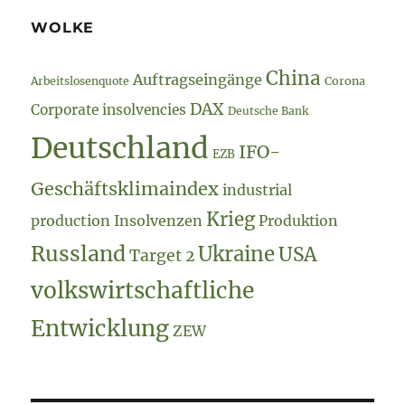
WOLKE
China
Auftragseingänge
Arbeitslosenquote
Corona
DAX
Corporate insolvencies
Deutsche Bank
Deutschland
IFO-
EZB
Geschäftsklimaindex
industrial
Krieg
production
Insolvenzen
Produktion
Russland
Ukraine
USA
Target 2
volkswirtschaftliche
Entwicklung
ZEW