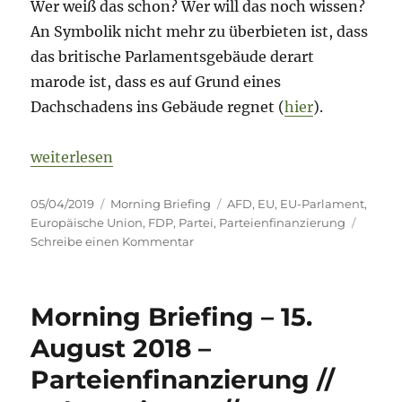
Wer weiß das schon? Wer will das noch wissen?
An Symbolik nicht mehr zu überbieten ist, dass
das britische Parlamentsgebäude derart
marode ist, dass es auf Grund eines
Dachschadens ins Gebäude regnet (
hier
).
„Morning Briefing 5. April 2019 – FDP // EU-Parlam
weiterlesen
Veröffentlicht
Kategorien
Schlagwörter
05/04/2019
Morning Briefing
AFD
,
EU
,
EU-Parlament
,
am
Europäische Union
,
FDP
,
Partei
,
Parteienfinanzierung
zu
Schreibe einen Kommentar
Morning
Briefing
5.
Morning Briefing – 15.
April
2019
August 2018 –
–
Parteienfinanzierung //
FDP
//