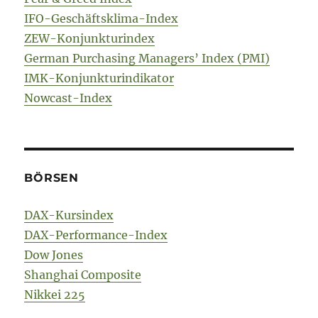
IFO-Geschäftsklima-Index
ZEW-Konjunkturindex
German Purchasing Managers’ Index (PMI)
IMK-Konjunkturindikator
Nowcast-Index
BÖRSEN
DAX-Kursindex
DAX-Performance-Index
Dow Jones
Shanghai Composite
Nikkei 225