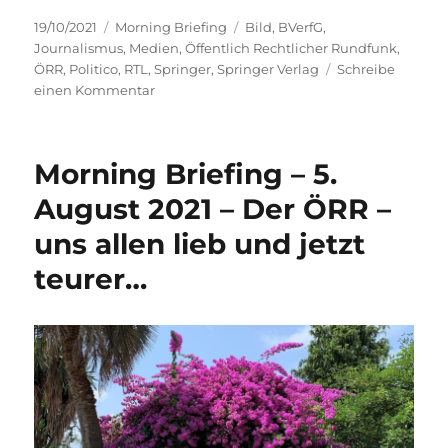
Veröffentlicht
Kategorien
Schlagwörter
19/10/2021
Morning Briefing
Bild
,
BVerfG
,
am
Journalismus
,
Medien
,
Öffentlich Rechtlicher Rundfunk
,
ÖRR
,
Politico
,
RTL
,
Springer
,
Springer Verlag
Schreibe
zu
einen Kommentar
Morning
Briefing
–
Morning Briefing – 5.
19.
Oktober
August 2021 – Der ÖRR –
2021
uns allen lieb und jetzt
–
Medien
teurer…
–
auch
die
„4.
Gewalt“
entwickelt
sich….