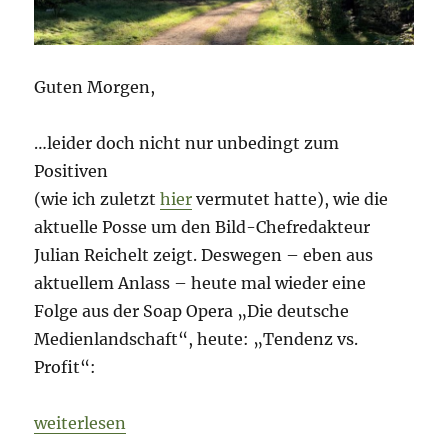
Guten Morgen,
…leider doch nicht nur unbedingt zum
Positiven
(wie ich zuletzt
hier
vermutet hatte), wie die
aktuelle Posse um den Bild-Chefredakteur
Julian Reichelt zeigt. Deswegen – eben aus
aktuellem Anlass – heute mal wieder eine
Folge aus der Soap Opera „Die deutsche
Medienlandschaft“, heute: „Tendenz vs.
Profit“:
„Morning Briefing – 19. Oktober 2021 – Medien – au
weiterlesen