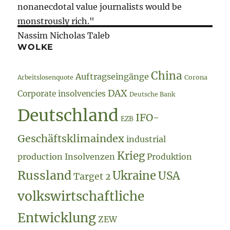
teurer…
nonanecdotal value journalists would be
monstrously rich."
Nassim Nicholas Taleb
WOLKE
China
Auftragseingänge
Arbeitslosenquote
Corona
DAX
Corporate insolvencies
Deutsche Bank
Deutschland
IFO-
EZB
Geschäftsklimaindex
industrial
Krieg
production
Insolvenzen
Produktion
Russland
Ukraine
USA
Target 2
volkswirtschaftliche
Entwicklung
ZEW