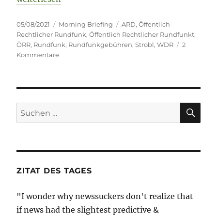
Veröffentlicht
Kategorien
Schlagwörter
05/08/2021
Morning Briefing
ARD
,
Öffentlich
am
Rechtlicher Rundfunk
,
Öffentlich Rechtlicher Rundfunkt
,
ÖRR
,
Rundfunk
,
Rundfunkgebühren
,
Strobl
,
WDR
2
zu
Kommentare
Morning
Briefing
–
5.
August
SU
Suche
2021
nach:
–
Der
ÖRR
–
uns
ZITAT DES TAGES
allen
lieb
"I wonder why newssuckers don't realize that
und
jetzt
if news had the slightest predictive &