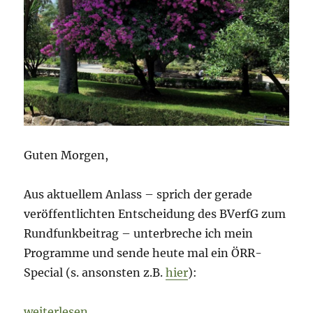
Guten Morgen,
Aus aktuellem Anlass – sprich der gerade
veröffentlichten Entscheidung des BVerfG zum
Rundfunkbeitrag – unterbreche ich mein
Programme und sende heute mal ein ÖRR-
Special (s. ansonsten z.B.
hier
):
„Morning Briefing – 5. August 2021 – Der ÖRR – uns 
weiterlesen