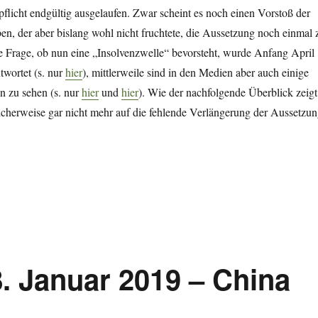
pflicht endgültig ausgelaufen. Zwar scheint es noch einen Vorstoß der
n, der aber bislang wohl nicht fruchtete, die Aussetzung noch einmal 
ie Frage, ob nun eine „Insolvenzwelle“ bevorsteht, wurde Anfang April
twortet (s. nur
hier
), mittlerweile sind in den Medien aber auch einige
n zu sehen (s. nur
hier
und
hier
). Wie der nachfolgende Überblick zeigt
cherweise gar nicht mehr auf die fehlende Verlängerung der Aussetzu
 3. Mai 2021 – Perfect Storm für KMU?“
8. Januar 2019 – China