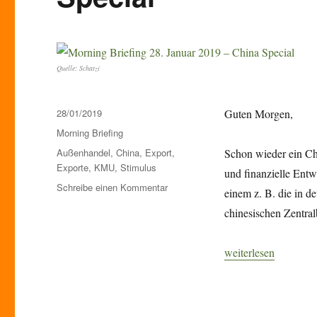
Quelle: Schatzi
Veröffentlicht
28/01/2019
Guten Morgen,
am
Kategorien
Morning Briefing
Schlagwörter
Außenhandel
,
China
,
Export
,
Schon wieder ein Chi
Exporte
,
KMU
,
Stimulus
und finanzielle Entw
zu
Schreibe einen Kommentar
einem z. B. die in d
Morning
chinesischen Zentra
Briefing
28.
Januar
„Morning Briefing 2
weiterlesen
2019
–
China
Special