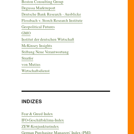
Boston Consulting Group
Degussa Marktreport
Deutsche Bank Research - Ausblicke
Flossbach v. Storch Research Institute
Geopolitical Futures
GMO
Institut der deutschen Wirtschaft
McKinsey Insights
Stiftung Neue Verantwortung
Stratfor
von Mutius
Wirtschaftsdienst
INDIZES
Fear & Greed Index
IFO-Geschäftsklima-Index
ZEW-Konjunkturindex
German Purchasing Managers’ Index (PMI)