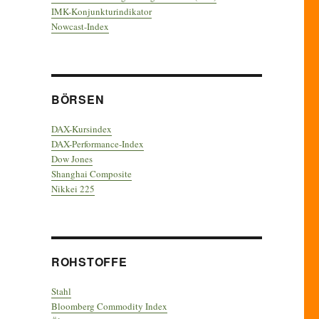
IMK-Konjunkturindikator
Nowcast-Index
BÖRSEN
DAX-Kursindex
DAX-Performance-Index
Dow Jones
Shanghai Composite
Nikkei 225
ROHSTOFFE
Stahl
Bloomberg Commodity Index