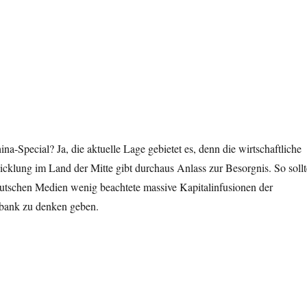
na-Special? Ja, die aktuelle Lage gebietet es, denn die wirtschaftliche
icklung im Land der Mitte gibt durchaus Anlass zur Besorgnis. So sollt
eutschen Medien wenig beachtete massive Kapitalinfusionen der
lbank zu denken geben.
8. Januar 2019 – China Special“