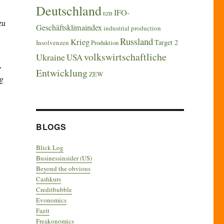
Deutschland
IFO-
EZB
zu
Geschäftsklimaindex
industrial production
Russland
Krieg
Target 2
Insolvenzen
Produktion
volkswirtschaftliche
Ukraine
USA
,
Entwicklung
ZEW
ng
BLOGS
Blick Log
Businessinsider (US)
Beyond the obvious
Cashkurs
Creditbubble
Evonomics
Fazit
Freakonomics