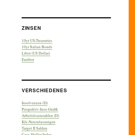
ZINSEN
10yr US-Treasuries
10yr Italian Bonds
Libor (US Dollar)
Euribor
VERSCHIEDENES
Insolvenzen (D)
Perspektiv-Inso-Grafik
Arbeitslosenzahlen (D)
Kfz-Neuzulassungen
Target II Salden
Case-Shiller Index