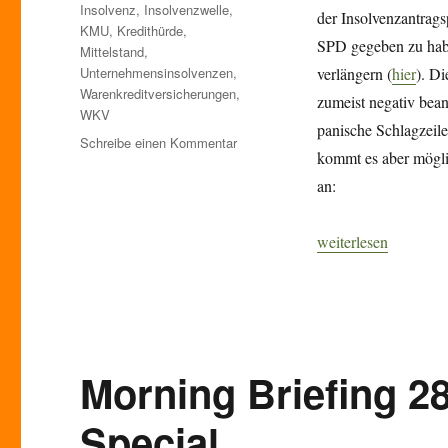
Insolvenz
,
Insolvenzwelle
,
der Insolvenzantrags
KMU
,
Kredithürde
,
SPD gegeben zu habe
Mittelstand
,
Unternehmensinsolvenzen
,
verlängern (
hier
). D
Warenkreditversicherungen
,
zumeist negativ bean
WKV
panische Schlagzeile
zu
Schreibe einen Kommentar
kommt es aber mögli
Morning
Briefing
an:
–
3.
„Morning Briefing –
weiterlesen
Mai
2021
–
Perfect
Storm
für
KMU?
Morning Briefing 2
Special