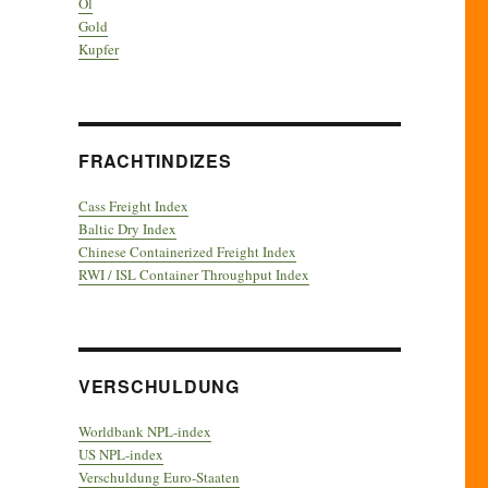
Öl
Gold
Kupfer
FRACHTINDIZES
Cass Freight Index
Baltic Dry Index
Chinese Containerized Freight Index
RWI / ISL Container Throughput Index
VERSCHULDUNG
Worldbank NPL-index
US NPL-index
Verschuldung Euro-Staaten