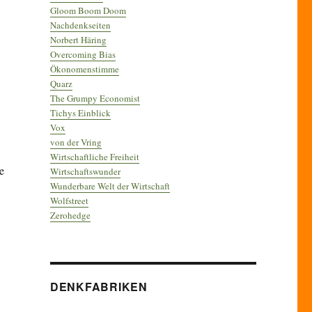
Gloom Boom Doom
Nachdenkseiten
Norbert Häring
Overcoming Bias
Ökonomenstimme
Quarz
The Grumpy Economist
Tichys Einblick
Vox
von der Vring
Wirtschaftliche Freiheit
e
Wirtschaftswunder
Wunderbare Welt der Wirtschaft
Wolfstreet
Zerohedge
DENKFABRIKEN