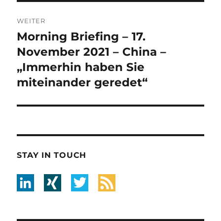
WEITER
Morning Briefing – 17.
Nächster
Beitrag:
November 2021 – China –
„Immerhin haben Sie
miteinander geredet“
STAY IN TOUCH