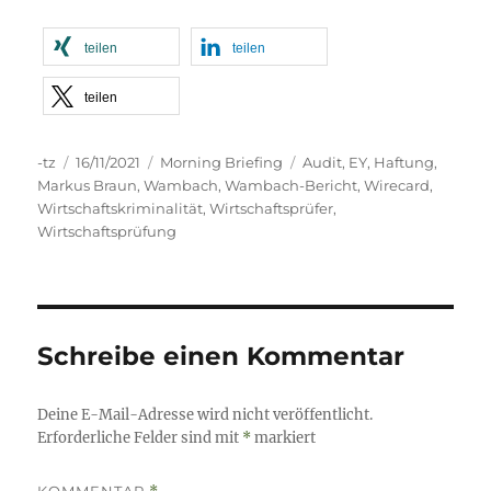
teilen
teilen
teilen
Autor
Veröffentlicht
Kategorien
Schlagwörter
-tz
16/11/2021
Morning Briefing
Audit
,
EY
,
Haftung
,
am
Markus Braun
,
Wambach
,
Wambach-Bericht
,
Wirecard
,
Wirtschaftskriminalität
,
Wirtschaftsprüfer
,
Wirtschaftsprüfung
Schreibe einen Kommentar
Deine E-Mail-Adresse wird nicht veröffentlicht.
Erforderliche Felder sind mit
*
markiert