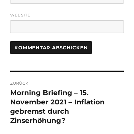
WEBSITE
Beitrags-
ZURÜCK
Navigation
Morning Briefing – 15.
Vorheriger
Beitrag:
November 2021 – Inflation
gebremst durch
Zinserhöhung?