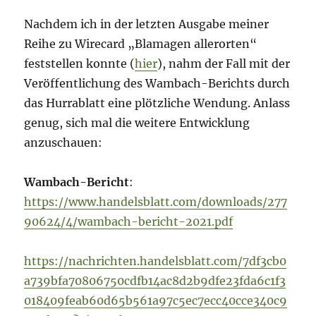
Nachdem ich in der letzten Ausgabe meiner
Reihe zu Wirecard „Blamagen allerorten“
feststellen konnte (
hier
), nahm der Fall mit der
Veröffentlichung des Wambach-Berichts durch
das Hurrablatt eine plötzliche Wendung. Anlass
genug, sich mal die weitere Entwicklung
anzuschauen:
Wambach-Bericht
:
https://www.handelsblatt.com/downloads/277
90624/4/wambach-bericht-2021.pdf
https://nachrichten.handelsblatt.com/7df3cb0
a739bfa70806750cdfb14ac8d2b9dfe23fda6c1f3
018409feab60d65b561a97c5ec7ecc40cce340c9