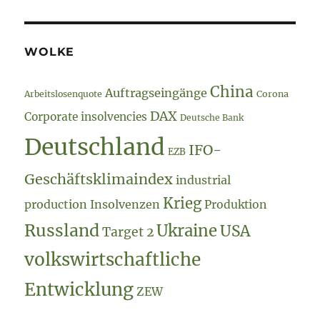
WOLKE
China
Auftragseingänge
Arbeitslosenquote
Corona
DAX
Corporate insolvencies
Deutsche Bank
Deutschland
IFO-
EZB
Geschäftsklimaindex
industrial
Krieg
production
Insolvenzen
Produktion
Russland
Ukraine
USA
Target 2
volkswirtschaftliche
Entwicklung
ZEW