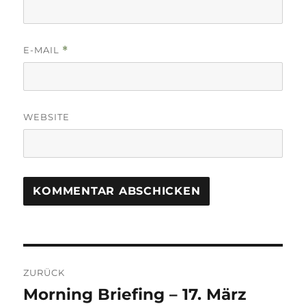
E-MAIL
*
WEBSITE
Beitrags-
ZURÜCK
Navigation
Morning Briefing – 17. März
Vorheriger