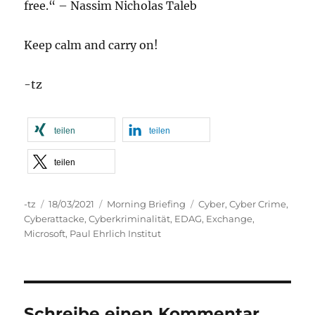
free.“ – Nassim Nicholas Taleb
Keep calm and carry on!
-tz
teilen
teilen
teilen
Autor
Veröffentlicht
Kategorien
Schlagwörter
-tz
18/03/2021
Morning Briefing
Cyber
,
Cyber Crime
,
am
Cyberattacke
,
Cyberkriminalität
,
EDAG
,
Exchange
,
Microsoft
,
Paul Ehrlich Institut
Schreibe einen Kommentar