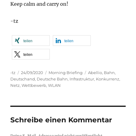
Keep calm and carry on!
-tz
teilen
teilen
teilen
Autor
Veröffentlicht
Kategorien
Schlagwörter
-tz
24/09/2020
Morning Briefing
Abellio
,
Bahn
,
am
Deutschand
,
Deutsche Bahn
,
Infrastruktur
,
Konkurrenz
,
Netz
,
Wettbewerb
,
WLAN
Schreibe einen Kommentar