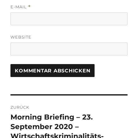
E-MAIL
*
WEBSITE
Beitrags-
ZURÜCK
Navigation
Morning Briefing – 23.
Vorheriger
Beitrag:
September 2020 –
Wirtschaftskriminalitäts-