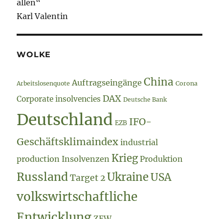
allen“
Karl Valentin
WOLKE
China
Auftragseingänge
Arbeitslosenquote
Corona
DAX
Corporate insolvencies
Deutsche Bank
Deutschland
IFO-
EZB
Geschäftsklimaindex
industrial
Krieg
production
Insolvenzen
Produktion
Russland
Ukraine
USA
Target 2
volkswirtschaftliche
Entwicklung
ZEW