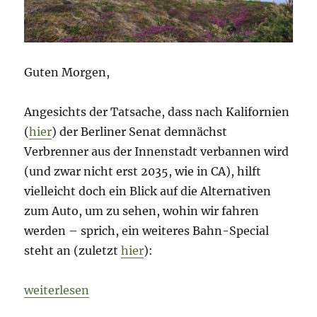
Guten Morgen,
Angesichts der Tatsache, dass nach Kalifornien
(
hier
) der Berliner Senat demnächst
Verbrenner aus der Innenstadt verbannen wird
(und zwar nicht erst 2035, wie in CA), hilft
vielleicht doch ein Blick auf die Alternativen
zum Auto, um zu sehen, wohin wir fahren
werden – sprich, ein weiteres Bahn-Special
steht an (zuletzt
hier
):
„Morning Briefing 24. September 2020 – Bahn-Spe
weiterlesen