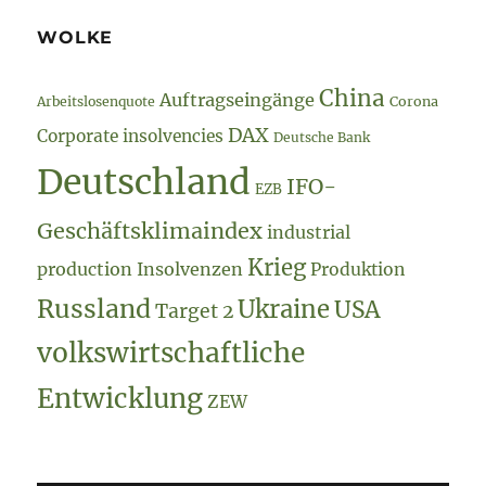
WOLKE
China
Auftragseingänge
Arbeitslosenquote
Corona
DAX
Corporate insolvencies
Deutsche Bank
Deutschland
IFO-
EZB
Geschäftsklimaindex
industrial
Krieg
production
Insolvenzen
Produktion
Russland
Ukraine
USA
Target 2
volkswirtschaftliche
Entwicklung
ZEW