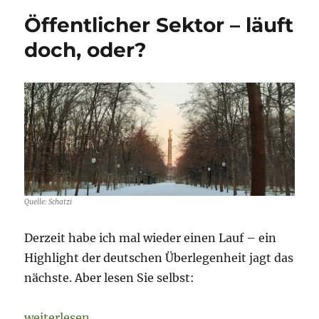
Öffentlicher Sektor – läuft
doch, oder?
Quelle: Schatzi
Derzeit habe ich mal wieder einen Lauf – ein
Highlight der deutschen Überlegenheit jagt das
nächste. Aber lesen Sie selbst:
„Öffentlicher Sektor – läuft doch, oder?“
weiterlesen