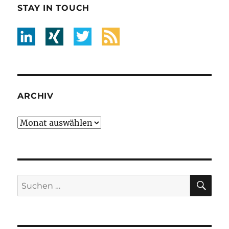
STAY IN TOUCH
ARCHIV
Archiv
SU
Suche
nach: