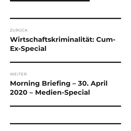
Beitrags-
ZURÜCK
Navigation
Wirtschaftskriminalität: Cum-
Vorheriger
Beitrag:
Ex-Special
WEITER
Morning Briefing – 30. April
Nächster
Beitrag:
2020 – Medien-Special