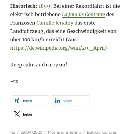
Historisch
:
1899
: Bei einer Rekordfahrt ist die
elektrisch betriebene
La Jamais Contente
des
Franzosen
Camille Jenatzy
das erste
Landfahrzeug, das eine Geschwindigkeit von
über 100 km/h erreicht (Aus:
https://de.wikipedia.org/wiki/29._April
)
Keep calm and carry on!
-tz
teilen
teilen
teilen
Autor
Veröffentlicht
Kategorien
Schlagwörter
-tz
29/04/2020
Morning Briefing
Betrug
,
Corona
,