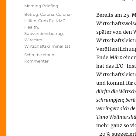
am
Kategorien
Morning Briefing
Schlagwörter
Betrug
,
Corona
,
Corona-
Bereits am 25. M
Hilfen
,
Cum Ex
,
NMC
Wirtschaftsweis
Health
,
später von den 
Subventionsbetrug
,
Wirecard
,
Wirtschaftsleist
Wirtschaftskriminalität
Veröffentlichung
Schreibe einen
Ende März eine
zu
Kommentar
hat das IFO-Ins
Morning
Briefing
Wirtschaftsleis
29.
und kommt für d
April
dürfte die Wirtsc
2020
–
schrumpfen; berüc
Wirtschaftskriminalitäts-
verringert sich d
Special
Timo Wollmershä
mehr ganz so vie
-20% suggeriert