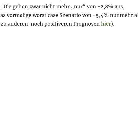
n. Die gehen zwar nicht mehr „nur“ von -2,8% aus,
as vormalige worst case Szenario von -5,4% nunmehr a
s. zu anderen, noch positiveren Prognosen
hier
).
g 29. April 2020 – Wirtschaftskriminalitäts-Special“