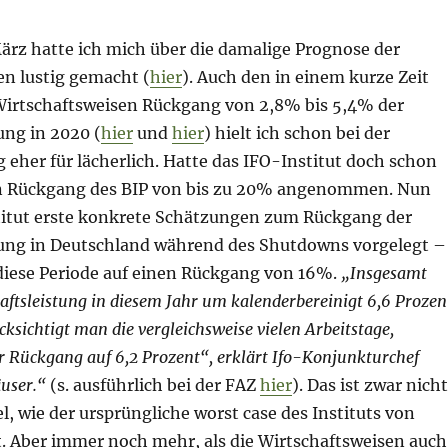
ärz hatte ich mich über die damalige Prognose der
en lustig gemacht (
hier
). Auch den in einem kurze Zeit
Wirtschaftsweisen Rückgang von 2,8% bis 5,4% der
ung in 2020 (
hier
und
hier
) hielt ich schon bei der
 eher für lächerlich. Hatte das IFO-Institut doch schon
n Rückgang des BIP von bis zu 20% angenommen. Nun
titut erste konkrete Schätzungen zum Rückgang der
tung in Deutschland während des Shutdowns vorgelegt –
iese Periode auf einen Rückgang von 16%.
„Insgesamt
haftsleistung in diesem Jahr um kalenderbereinigt 6,6 Prozen
ksichtigt man die vergleichsweise vielen Arbeitstage,
er Rückgang auf 6,2 Prozent“, erklärt Ifo-Konjunkturchef
user.“
(s. ausführlich bei der FAZ
hier
). Das ist zwar nicht
l, wie der ursprüngliche worst case des Instituts von
. Aber immer noch mehr, als die Wirtschaftsweisen auch