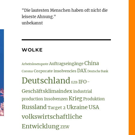
"Die lautesten Menschen haben oft nicht die
leiseste Ahnung."
unbekannt
WOLKE
China
Auftragseingänge
Arbeitslosenquote
DAX
Corporate insolvencies
Corona
Deutsche Bank
Deutschland
IFO-
EZB
Geschäftsklimaindex
industrial
Krieg
production
Insolvenzen
Produktion
Russland
Ukraine
USA
Target 2
volkswirtschaftliche
Entwicklung
ZEW