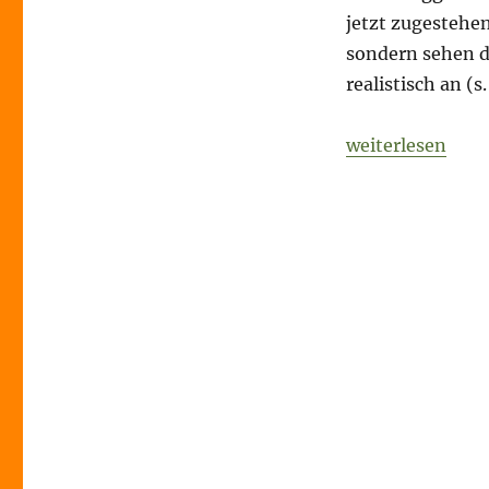
jetzt zugestehe
sondern sehen d
realistisch an (
„Morning Briefin
weiterlesen