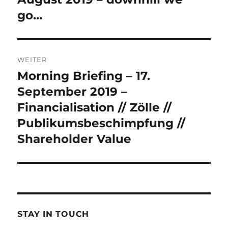
go…
WEITER
Morning Briefing – 17.
Nächster
Beitrag:
September 2019 –
Financialisation // Zölle //
Publikumsbeschimpfung //
Shareholder Value
STAY IN TOUCH