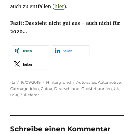
auch zu entfallen (
hier
).
Fazit: Das sieht nicht gut aus – auch nicht für
2020…
teilen
teilen
teilen
Autor
Veröffentlicht
Kategorien
Schlagwörter
-tz
16/09/2019
Hintergrund
Auto sales
,
Automotive
,
am
Carmageddon
,
China
,
Deutschland
,
Großbritannien
,
UK
,
USA
,
Zulieferer
Schreibe einen Kommentar