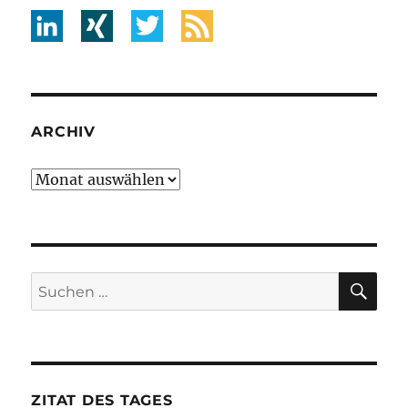
ARCHIV
Archiv
SU
Suche
nach:
ZITAT DES TAGES