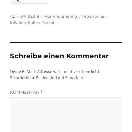
Autor
Veröffentlicht
Kategorien
Schlagwörter
-tz
07/11/2018
Morning Briefing
Argentinien
,
am
Inflation
,
Italien
,
Türkei
Schreibe einen Kommentar
Deine E-Mail-Adresse wird nicht veröffentlicht.
Erforderliche Felder sind mit
*
markiert
KOMMENTAR
*