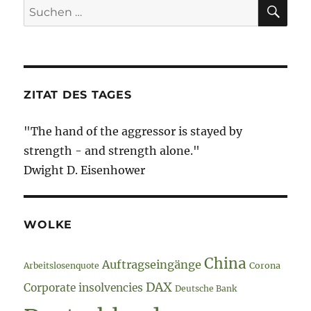
SU
Suche
nach:
ZITAT DES TAGES
"The hand of the aggressor is stayed by
strength - and strength alone."
Dwight D. Eisenhower
WOLKE
China
Auftragseingänge
Arbeitslosenquote
Corona
DAX
Corporate insolvencies
Deutsche Bank