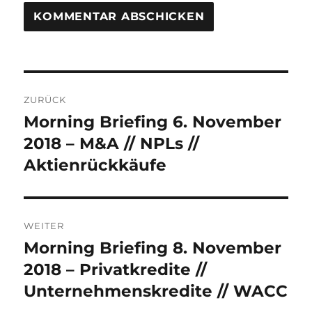
Beitrags-
ZURÜCK
Navigation
Morning Briefing 6. November
Vorheriger
Beitrag:
2018 – M&A // NPLs //
Aktienrückkäufe
WEITER
Morning Briefing 8. November
Nächster
Beitrag:
2018 – Privatkredite //
Unternehmenskredite // WACC