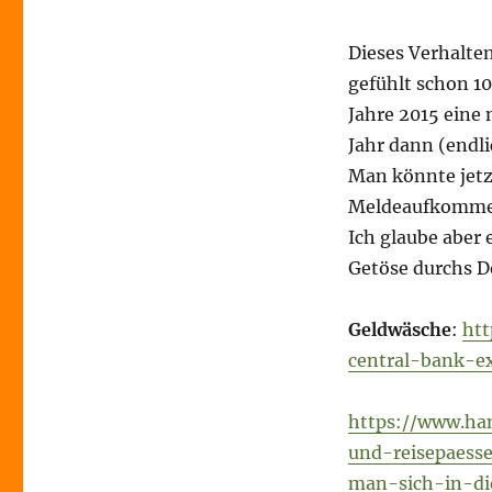
Dieses Verhalten
gefühlt schon 1
Jahre 2015 eine 
Jahr dann (endl
Man könnte jetz
Meldeaufkommen
Ich glaube aber 
Getöse durchs Do
Geldwäsche
:
ht
central-bank-e
https://www.han
und-reisepaess
man-sich-in-di