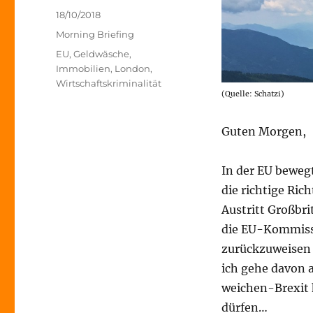
Veröffentlicht
18/10/2018
am
Kategorien
Morning Briefing
Schlagwörter
EU
,
Geldwäsche
,
Immobilien
,
London
,
Wirtschaftskriminalität
(Quelle: Schatzi)
Guten Morgen,
In der EU bewegt
die richtige Ri
Austritt Großbrit
die EU-Kommissi
zurückzuweisen 
ich gehe davon a
weichen-Brexit 
dürfen…