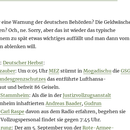
r eine Warnung der deutschen Behörden? Die Geldwäsch
 Och, ne. Sorry, aber das ist wieder das typische
inem zu spät etwas wichtiges auffällt und man dann vom
n ablenken will.
:
Deutscher Herbst
:
zauber
: Um 0:05 Uhr
MEZ
stürmt in
Mogadischu
die
GS
undesgrenzschutzes
das entführte Lufthansa-
ut und befreit 86 Geiseln.
n Stammheim
: Als die in der
Justizvollzugsanstalt
heim inhaftierten
Andreas Baader
,
Gudrun
Carl Raspe
davon aus dem Radio erfahren, begehen sie
Vollzugspersonal findet sie gegen 7:45 Uhr.
hrung
: Der am 5. September von der
Rote-Armee-