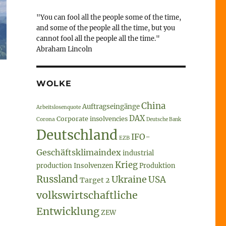
"You can fool all the people some of the time,
and some of the people all the time, but you
cannot fool all the people all the time."
Abraham Lincoln
WOLKE
China
Auftragseingänge
Arbeitslosenquote
DAX
Corporate insolvencies
Corona
Deutsche Bank
Deutschland
IFO-
EZB
Geschäftsklimaindex
industrial
Krieg
production
Insolvenzen
Produktion
Russland
Ukraine
USA
Target 2
volkswirtschaftliche
Entwicklung
ZEW