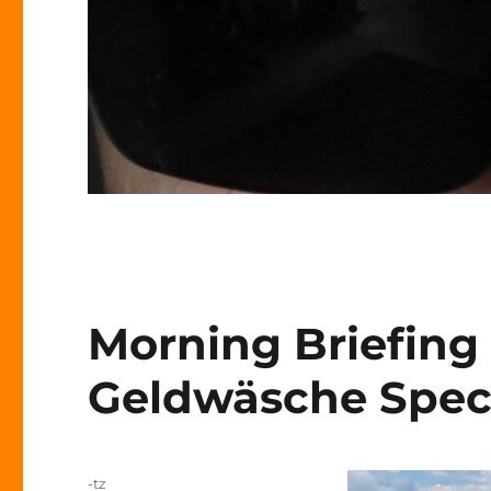
Morning Briefing 
Geldwäsche Spec
Autor
-tz