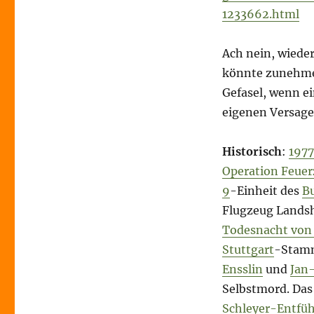
1233662.html
Ach nein, wiede
könnte zunehmen?
Gefasel, wenn e
eigenen Versage
Historisch
:
1977
Operation Feuer
9
-Einheit des
B
Flugzeug Landsh
Todesnacht vo
Stuttgart
-Stamm
Ensslin
und
Jan-
Selbstmord. Das 
Schleyer-Entfü