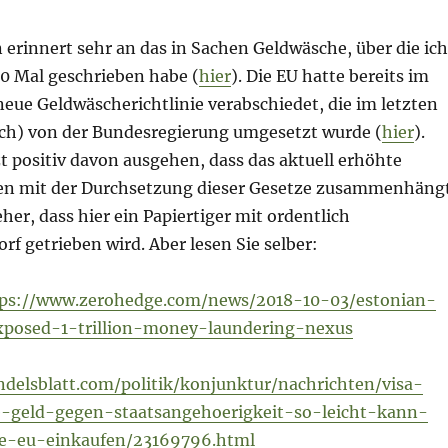
 erinnert sehr an das in Sachen Geldwäsche, über die ich
00 Mal geschrieben habe (
hier
). Die EU hatte bereits im
neue Geldwäscherichtlinie verabschiedet, die im letzten
ich) von der Bundesregierung umgesetzt wurde (
hier
).
t positiv davon ausgehen, dass das aktuell erhöhte
 mit der Durchsetzung dieser Gesetze zusammenhängt
eher, dass hier ein Papiertiger mit ordentlich
rf getrieben wird. Aber lesen Sie selber:
tps://www.zerohedge.com/news/2018-10-03/estonian-
xposed-1-trillion-money-laundering-nexus
delsblatt.com/politik/konjunktur/nachrichten/visa-
e-geld-gegen-staatsangehoerigkeit-so-leicht-kann-
e-eu-einkaufen/23169796.html