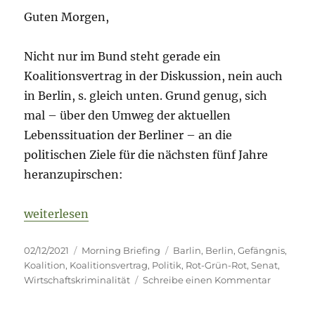
Guten Morgen,
Nicht nur im Bund steht gerade ein
Koalitionsvertrag in der Diskussion, nein auch
in Berlin, s. gleich unten. Grund genug, sich
mal – über den Umweg der aktuellen
Lebenssituation der Berliner – an die
politischen Ziele für die nächsten fünf Jahre
heranzupirschen:
„Morning Briefing – 2. Dezember 2021 – Barlin – 
weiterlesen
Veröffentlicht
Kategorien
Schlagwörter
02/12/2021
Morning Briefing
Barlin
,
Berlin
,
Gefängnis
,
am
Koalition
,
Koalitionsvertrag
,
Politik
,
Rot-Grün-Rot
,
Senat
,
zu
Wirtschaftskriminalität
Schreibe einen Kommentar
Morning
Briefing