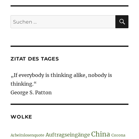
–
2.
Dezembe
SU
Suche
2021
nach:
–
Barlin
–
„schöne
Knäste“….
ZITAT DES TAGES
„If everybody is thinking alike, nobody is
thinking.“
George S. Patton
WOLKE
China
Auftragseingänge
Arbeitslosenquote
Corona