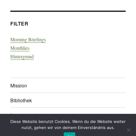
FILTER
Morning Briefings
Monthlies
Hintergrund
Mission
Bibliothek
Live
Diese Website benutzt Cookies. Wenn du die Website weiter
nutzt, gehen wir von deinem Einverständnis aus.
Impressum
/
Datenschutz
/
Kommentarregeln
legonomics