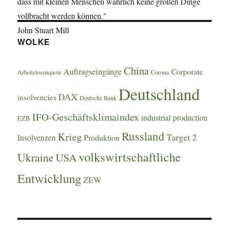
dass mit kleinen Menschen wahrlich keine großen Dinge
vollbracht werden können."
John Stuart Mill
WOLKE
China
Auftragseingänge
Corporate
Arbeitslosenquote
Corona
Deutschland
DAX
insolvencies
Deutsche Bank
IFO-Geschäftsklimaindex
industrial production
EZB
Russland
Krieg
Target 2
Insolvenzen
Produktion
volkswirtschaftliche
Ukraine
USA
Entwicklung
ZEW