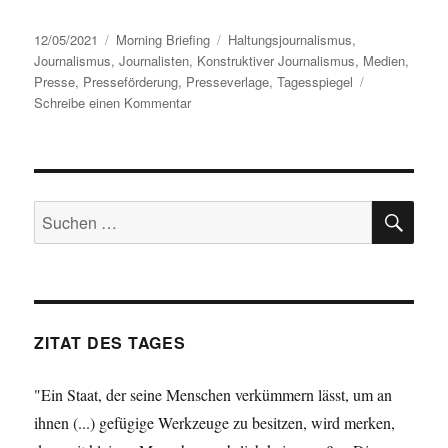
Veröffentlicht
Kategorien
Schlagwörter
12/05/2021
Morning Briefing
Haltungsjournalismus
,
am
Journalismus
,
Journalisten
,
Konstruktiver Journalismus
,
Medien
,
Presse
,
Presseförderung
,
Presseverlage
,
Tagesspiegel
zu
Schreibe einen Kommentar
Morning
Briefing
–
13.
SU
Mai
Suche
2021
nach:
–
Journalismus
–
(derzeit?)
unsäglich
ZITAT DES TAGES
"Ein Staat, der seine Menschen verkümmern lässt, um an
ihnen (...) gefügige Werkzeuge zu besitzen, wird merken,