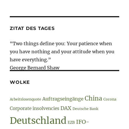
–
Cyber
–
„Judgement
Day“?
ZITAT DES TAGES
“Two things define you: Your patience when
you have nothing and your attitude when you
have everything.”
George Bernard Shaw
WOLKE
China
Auftragseingänge
Arbeitslosenquote
Corona
DAX
Corporate insolvencies
Deutsche Bank
Deutschland
IFO-
EZB