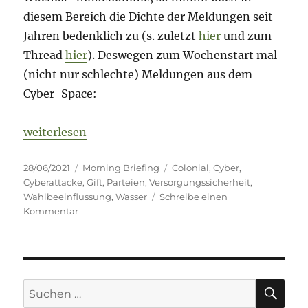
diesem Bereich die Dichte der Meldungen seit
Jahren bedenklich zu (s. zuletzt
hier
und zum
Thread
hier
). Deswegen zum Wochenstart mal
(nicht nur schlechte) Meldungen aus dem
Cyber-Space:
„Morning Briefing – 28. Juni 2021 – Cyber – „Jud
weiterlesen
Veröffentlicht
Kategorien
Schlagwörter
28/06/2021
Morning Briefing
Colonial
,
Cyber
,
am
Cyberattacke
,
Gift
,
Parteien
,
Versorgungssicherheit
,
Wahlbeeinflussung
,
Wasser
Schreibe einen
zu
Kommentar
Morning
Briefing
–
28.
Juni
SU
Suche
2021
nach: