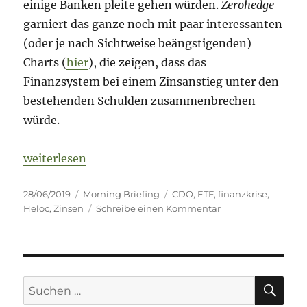
einige Banken pleite gehen würden.
Zerohedge
garniert das ganze noch mit paar interessanten
(oder je nach Sichtweise beängstigenden)
Charts (
hier
), die zeigen, dass das
Finanzsystem bei einem Zinsanstieg unter den
bestehenden Schulden zusammenbrechen
würde.
„Morning Briefing 28. Juni 2019 – Heloc // CDO // 
weiterlesen
Veröffentlicht
Kategorien
Schlagwörter
28/06/2019
Morning Briefing
CDO
,
ETF
,
finanzkrise
,
am
zu
Heloc
,
Zinsen
Schreibe einen Kommentar
Morning
Briefing
28.
Juni
2019
SU
Suche
–
nach: